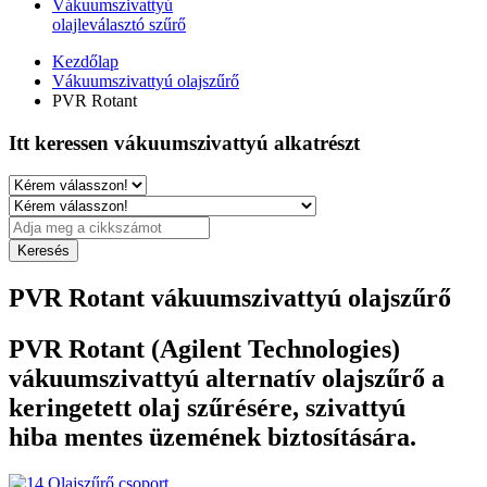
Vákuumszivattyú
olajleválasztó szűrő
Kezdőlap
Vákuumszivattyú olajszűrő
PVR Rotant
Itt keressen vákuumszivattyú alkatrészt
PVR Rotant vákuumszivattyú olajszűrő
PVR Rotant (Agilent Technologies)
vákuumszivattyú alternatív olajszűrő a
keringetett olaj szűrésére, szivattyú
hiba mentes üzemének biztosítására.