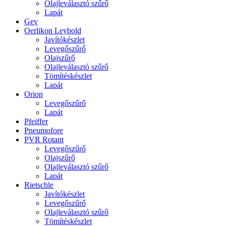
Olajleválasztó szűrő
Lapát
Gev
Oerlikon Leybold
Javítókészlet
Levegőszűrő
Olajszűrő
Olajleválasztó szűrő
Tömítéskészlet
Lapát
Orion
Levegőszűrő
Lapát
Pfeiffer
Pneumofore
PVR Rotant
Levegőszűrő
Olajszűrő
Olajleválasztó szűrő
Lapát
Rietschle
Javítókészlet
Levegőszűrő
Olajleválasztó szűrő
Tömítéskészlet