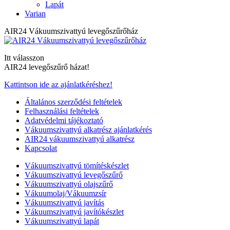
Lapát
Varian
AIR24 Vákuumszivattyú levegőszűrőház
Itt válasszon
AIR24 levegőszűrő házat!
Kattintson ide az ajánlatkéréshez!
Általános szerződési feltételek
Felhasználási feltételek
Adatvédelmi tájékoztató
Vákuumszivattyú alkatrész ajánlatkérés
AIR24 vákuumszivattyú alkatrész
Kapcsolat
Vákuumszivattyú tömítéskészlet
Vákuumszivattyú levegőszűrő
Vákuumszivattyú olajszűrő
Vákuumolaj/Vákuumzsír
Vákuumszivattyú javítás
Vákuumszivattyú javítókészlet
Vákuumszivattyú lapát