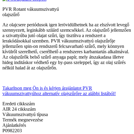
PVR Rotant vákuumszivattyú
olajszűrő
Az olajcsere periódusok igen lerövidülhetnek ha az elszívott levegő
szennyezett, leginkább szilárd szemcsékkel. Az olajszűrő jellemzően
a szivattyúba jutó olajat szűri, így tisztítva a rendszert a
lerakódásokkal szemben. PVR vákuumszivattyú olajszűrője
jellemzően spin-on rendszerű felcsavarható szűrő, mely könnyen
kívülről szerelhető, cserélhető a rendszeres karbantartás alkalmával.
Az olajszűrők belső szűrő anyaga papír, mely átszakadasa illetve
hideg inditáskor védhető egy by-pass szeleppel, így az olaj szűrés
nélkül halad át az olajszűrőn.
Takarítson meg Ön is és kérjen árajánlatot PVR
vákuumszivattyúhoz alternatív olajszűrőre az alábbi listából!
Eredeti cikkszám
AIR 24 cikkszám
Vákuumszivattyú típusa
Termék megnevezése
Ajánlatkérés
P0982203