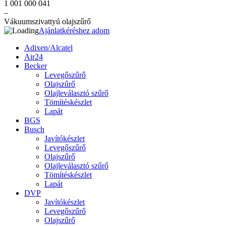
1 001 000 041
–
Vákuumszivattyú olajszűrő
Ajánlatkéréshez adom
Adixen/Alcatel
Air24
Becker
Levegőszűrő
Olajszűrő
Olajleválasztó szűrő
Tömítéskészlet
Lapát
BGS
Busch
Javítókészlet
Levegőszűrő
Olajszűrő
Olajleválasztó szűrő
Tömítéskészlet
Lapát
DVP
Javítókészlet
Levegőszűrő
Olajszűrő