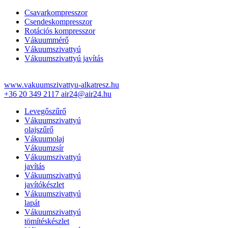
Csavarkompresszor
Csendeskompresszor
Rotációs kompresszor
Vákuummérő
Vákuumszivattyú
Vákuumszivattyú javítás
www.vakuumszivattyu-alkatresz.hu
+36 20 349 2117
air24@air24.hu
Levegőszűrő
Vákuumszivattyú
olajszűrő
Vákuumolaj
Vákuumzsír
Vákuumszivattyú
javítás
Vákuumszivattyú
javítókészlet
Vákuumszivattyú
lapát
Vákuumszivattyú
tömítéskészlet