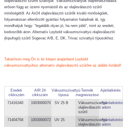
olajleválasztó szűrőt szállítjuk. Vákuumszivattyúk olajfelhasználása
erősen függ az üzemi nyomástól és az olajleválasztó szűrő
minőségétől. Az Air24 olajleválasztó szűrők kiváló minőségűek,
folyamatosan ellenőrzött gyártási folyamaton haladnak át, így
mondhatjuk hogy: “legalább olyan jó, ha nem jobb”, mint az eredeti,
kedvezőbb áron. Alternatív Leybold vákuumszivattyú olajleválasztó
(kipufogó) szűrő Sogevac A/B, E, DK, Trivac szivattyú típusokhoz.
Takarítson meg Ön is és kérjen árajánlatot Leybold
vákuumszivattyúhoz alternatív olajleválasztó szűrőre az alábbi listából!
Eredeti
AIR 24
Vákuumszivattyú
Termék
Ajánlatkérés
cikkszám
cikkszám
típusa
megnevezése
71416340
1003000070
SV 25 B
Vákuumszivattyú
Ajánlatkéréshe
olajleválasztó
adom
szűrő
71404758
1003000072
UV 25
Vákuumszivattyú
Ajánlatkéréshe
olajleválasztó
adom