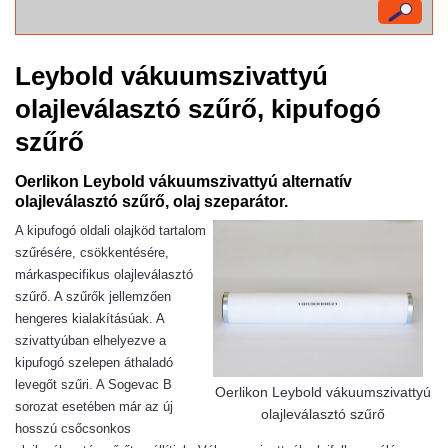
Leybold vákuumszivattyú
olajleválasztó szűrő, kipufogó
szűrő
Oerlikon Leybold vákuumszivattyú alternatív
olajleválasztó szűrő, olaj szeparátor.
A kipufogó oldali olajköd tartalom
szűrésére, csökkentésére,
márkaspecifikus olajleválasztó
szűrő. A szűrők jellemzően
hengeres kialakításúak. A
szivattyúban elhelyezve a
kipufogó szelepen áthaladó
levegőt szűri. A Sogevac B
Oerlikon Leybold vákuumszivattyú
sorozat esetében már az új
olajleválasztó szűrő
hosszú csőcsonkos