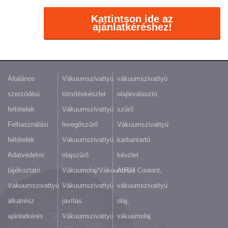
Kattintson ide az
ajánlatkéréshez!
Általános
Vákuumszivattyú
vákuumszivattyú
szerződési
tömítéskészlet
olajleválasztó
feltételek
Vákuumszivattyú
szűrő
Felhasználási
levegőszűrő
Vákuumszivattyú
feltételek
Vákuumszivattyú
karbantartó
Adatvédelmi
olajszűrő
készlet
tájékoztató
Vákuumolaj/Vákuumzsír
AIR24 Coolant,
Vákuumszivattyú
Vákuumszivattyú
vákuumszivattyú
alkatrész
javítás
olaj,
ajánlatkérés
Vákuumszivattyú
vákuumolaj