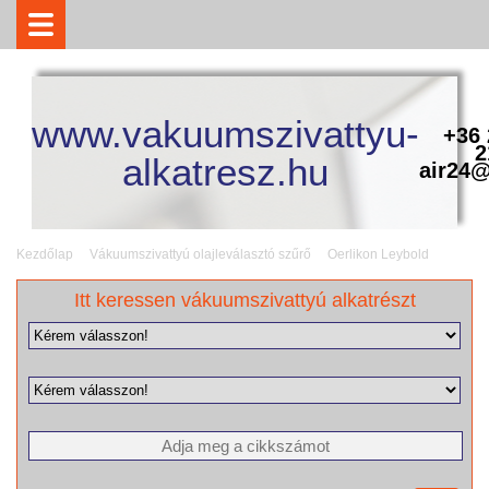
www.vakuumszivattyu-
+36 
2
alkatresz.hu
air24@
Kezdőlap
Vákuumszivattyú olajleválasztó szűrő
Oerlikon Leybold
Itt keressen vákuumszivattyú alkatrészt