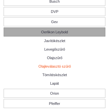
Busch
DVP
Gev
Oerlikon Leybold
Javítókészlet
Levegőszűrő
Olajszűrő
Olajleválasztó szűrő
Tömítéskészlet
Lapát
Orion
Pfeiffer