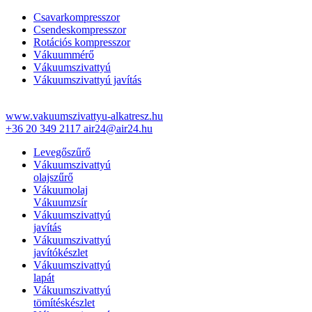
Csavarkompresszor
Csendeskompresszor
Rotációs kompresszor
Vákuummérő
Vákuumszivattyú
Vákuumszivattyú javítás
www.vakuumszivattyu-alkatresz.hu
+36 20 349 2117
air24@air24.hu
Levegőszűrő
Vákuumszivattyú
olajszűrő
Vákuumolaj
Vákuumzsír
Vákuumszivattyú
javítás
Vákuumszivattyú
javítókészlet
Vákuumszivattyú
lapát
Vákuumszivattyú
tömítéskészlet