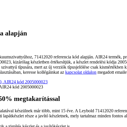
a alapján
mszivattyúhoz, 71412020 referencia kód alapján. AIR24 termék, pre
023, kizárólag készletben értékesítjük, a készlet rendelési kódja 2
ivattyú típusára, mert az új verziók típusjelölése csak kismértékben 
lasztásában, keresse kollégáinkat az
kapcsolat oldalon
megadott emailen
, AIR24 kód 2005000023
 50% megtakarítással
alatával készülnek már több, mint 15 éve. A Leybold 71412020 refere
i lapátkészlet része a javító készletnek, mely tartalmaz minden fontos a
k a tömítés készlet és a javítókészlet is.