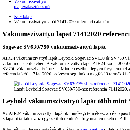
Vákuumszivattyú
olajleválasztó szűrő
Kezdőlap
Vákuumszivattyú lapát 71412020 referencia alapján
Vákuumszivattyú lapát 71412020 referenci
Sogevac SV630/750 vákuumszivattyú lapát
AIR24 vákuumszivattyú lapát Leybold Sogevac SV630 és SV750 vákuu
vákuumolás érdekében. A vákuumszivattyú lapát AIR24 kódja 2005000
SV750 vákuumszivattyúhoz is. Minden esetben legyen figyelemmel a sz
referencia kódja 71412020, szívesen segítünk a megfelelő termék kivá
Lapát Leybold Sogevac SV630/750-hez referencia 71412020
Leybold vákuumszivattyú lapát több mint
Az AIR24 vákuumszivattyú lapátok minőségi termékek, 25 év tapaszt
3 lapátot tartalmaz az egyszerűbb rendelési folyamat érdekében. A fent
A termék rövidesen megvásárolható lesz a
szenlapat.hu
oldalon. Érkezi