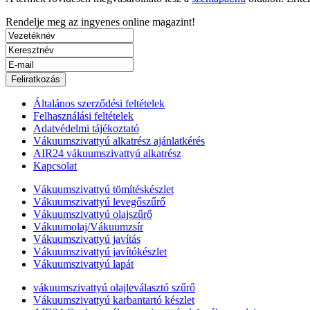
Rendelje meg az ingyenes
online magazint!
Általános szerződési feltételek
Felhasználási feltételek
Adatvédelmi tájékoztató
Vákuumszivattyú alkatrész ajánlatkérés
AIR24 vákuumszivattyú alkatrész
Kapcsolat
Vákuumszivattyú tömítéskészlet
Vákuumszivattyú levegőszűrő
Vákuumszivattyú olajszűrő
Vákuumolaj/Vákuumzsír
Vákuumszivattyú javítás
Vákuumszivattyú javítókészlet
Vákuumszivattyú lapát
vákuumszivattyú olajleválasztó szűrő
Vákuumszivattyú karbantartó készlet