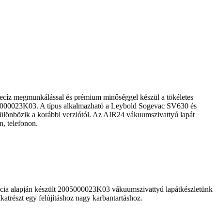
cíz megmunkálással és prémium minőséggel készül a tökéletes
005000023K03. A típus alkalmazható a Leybold Sogevac SV630 és
különbözik a korábbi verziótól. Az AIR24 vákuumszivattyú lapát
, telefonon.
ncia alapján készült 2005000023K03 vákuumszivattyú lapátkészletünk
lkatrészt egy felújításhoz nagy karbantartáshoz.