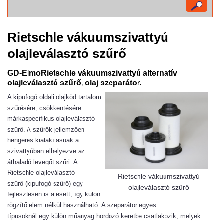
Rietschle vákuumszivattyú
olajleválasztó szűrő
GD-ElmoRietschle vákuumszivattyú alternatív
olajleválasztó szűrő, olaj szeparátor.
A kipufogó oldali olajköd tartalom
szűrésére, csökkentésére
márkaspecifikus olajleválasztó
szűrő. A szűrők jellemzően
hengeres kialakításúak a
szivattyúban elhelyezve az
áthaladó levegőt szűri. A
Rietschle olajleválasztó
Rietschle vákuumszivattyú
szűrő (kipufogó szűrő) egy
olajleválasztó szűrő
fejlesztésen is átesett, így külön
rögzítő elem nélkül használható. A szeparátor egyes
típusoknál egy külön műanyag hordozó keretbe csatlakozik, melyek