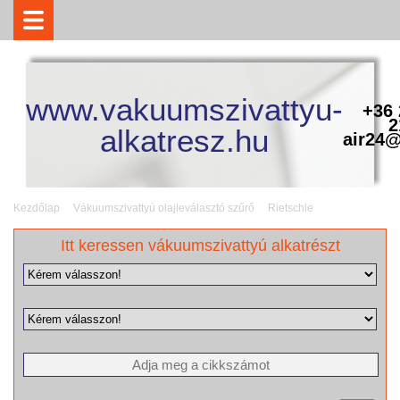
www.vakuumszivattyu-
+36 
2
alkatresz.hu
air24@
Kezdőlap
Vákuumszivattyú olajleválasztó szűrő
Rietschle
Itt keressen vákuumszivattyú alkatrészt