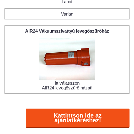
Lapát
Varian
AIR24 Vákuumszivattyú levegőszűrőház
Itt válasszon
AIR24 levegőszűrő házat!
Kattintson ide az
ajánlatkéréshez!