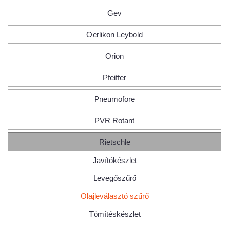
Gev
Oerlikon Leybold
Orion
Pfeiffer
Pneumofore
PVR Rotant
Rietschle
Javítókészlet
Levegőszűrő
Olajleválasztó szűrő
Tömítéskészlet