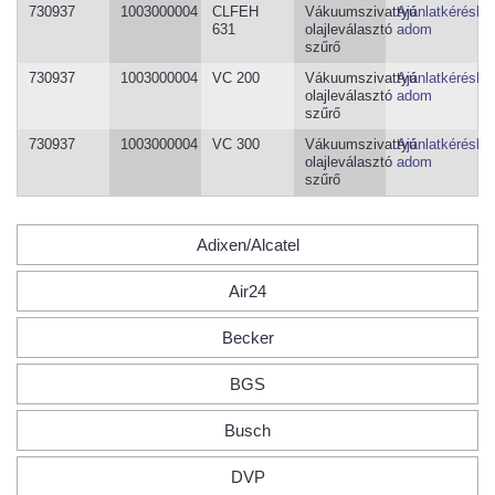
730937
1003000004
CLFEH
Vákuumszivattyú
Ajánlatkéréshe
631
olajleválasztó
adom
szűrő
730937
1003000004
VC 200
Vákuumszivattyú
Ajánlatkéréshe
olajleválasztó
adom
szűrő
730937
1003000004
VC 300
Vákuumszivattyú
Ajánlatkéréshe
olajleválasztó
adom
szűrő
Adixen/Alcatel
Air24
Becker
BGS
Busch
DVP