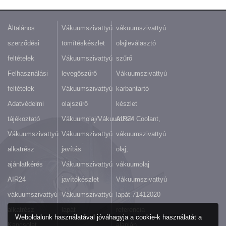
Általános
Vákuumszivattyú
vákuumszivattyú
szerződési
tömítéskészlet
olajleválasztó
feltételek
Vákuumszivattyú
szűrő
Felhasználási
levegőszűrő
Vákuumszivattyú
feltételek
Vákuumszivattyú
karbantartó
Adatvédelmi
olajszűrő
készlet
tájékoztató
Vákuumolaj/Vákuumzsír
AIR24 Coolant,
Vákuumszivattyú
Vákuumszivattyú
vákuumszivattyú
alkatrész
javítás
olaj,
ajánlatkérés
Vákuumszivattyú
vákuumolaj
AIR24
javítókészlet
Vákuumszivattyú
vákuumszivattyú
Vákuumszivattyú
lapát 71412020
alkatrész
lapát
referencia
Weboldalunk használatával jóváhagyja a cookie-k használatát a
Kapcsolat
alapján