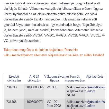
cseréje időszakosan szükséges lehet. Jellemzője, hogy a keret alatt
olajfolyás látható. Vákuumszivattyúk olajfelhasználása erősen függ az
üzemi nyomástól és az olajleválasztó szűrő minőségétől. Az Air24
olajleválasztó szűrők kiváló minőségűek, folyamatosan ellenőrzött
gyártási folyamaton haladnak át, így mondhatjuk hogy: “legalább olyan
jó, ha nem jobb”, mint az eredeti, kedvezőbb áron. Alternatív Rietschle
olajleválasztó szűrő V-VGA, V-VGC, V-VGD, V-VCB, V-VCA, V-VCE, V-
VC, szivattyú típusokhoz.
Takarítson meg Ön is és kérjen árajánlatot Rietschle
vákuumszivattyúhoz alternatív olajleválasztó szűrőre az alábbi listából!
Eredeti
AIR 24
Vákuumszivattyú
Termék
Ajánlatkérés
cikkszám
cikkszám
típusa
megnevezése
731630
1003000066
VC 303
Vákuumszivattyú
Ajánlatkéréshe
olajleválasztó
adom
szűrő
731468
1003000071
VC 100
Vákuumszivattyú
Ajánlatkéréshe
from 2002
olajleválasztó
adom