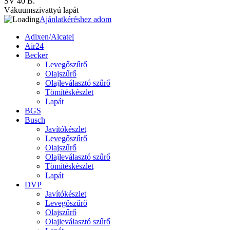
SV 40 B.
Vákuumszivattyú lapát
Ajánlatkéréshez adom
Adixen/Alcatel
Air24
Becker
Levegőszűrő
Olajszűrő
Olajleválasztó szűrő
Tömítéskészlet
Lapát
BGS
Busch
Javítókészlet
Levegőszűrő
Olajszűrő
Olajleválasztó szűrő
Tömítéskészlet
Lapát
DVP
Javítókészlet
Levegőszűrő
Olajszűrő
Olajleválasztó szűrő