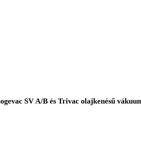
ogevac SV A/B és Trivac olajkenésű vákuum