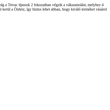
míg a Trivac típusok 2 fokozatban végzik a vákuumolást, melyhez 4
l kerül a Önhöz, így biztos lehet abban, hogy kiváló terméket vásárol