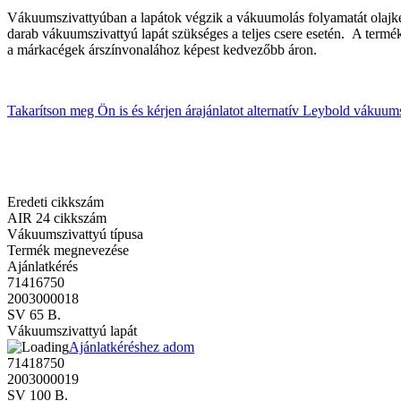
Vákuumszivattyúban a lapátok végzik a vákuumolás folyamatát olajken
darab vákuumszivattyú lapát szükséges a teljes csere esetén. A termé
a márkacégek árszínvonalához képest kedvezőbb áron.
Takarítson meg Ön is és kérjen árajánlatot alternatív Leybold vákuumsz
Eredeti cikkszám
AIR 24 cikkszám
Vákuumszivattyú típusa
Termék megnevezése
Ajánlatkérés
71416750
2003000018
SV 65 B.
Vákuumszivattyú lapát
Ajánlatkéréshez adom
71418750
2003000019
SV 100 B.