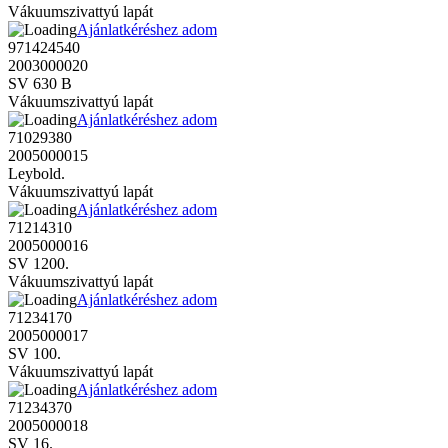
Vákuumszivattyú lapát
Ajánlatkéréshez adom
971424540
2003000020
SV 630 B
Vákuumszivattyú lapát
Ajánlatkéréshez adom
71029380
2005000015
Leybold.
Vákuumszivattyú lapát
Ajánlatkéréshez adom
71214310
2005000016
SV 1200.
Vákuumszivattyú lapát
Ajánlatkéréshez adom
71234170
2005000017
SV 100.
Vákuumszivattyú lapát
Ajánlatkéréshez adom
71234370
2005000018
SV 16.