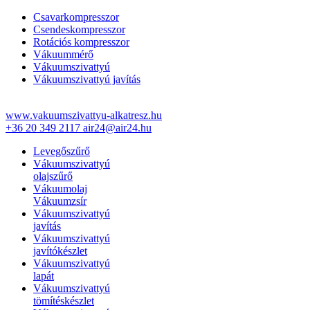
Csavarkompresszor
Csendeskompresszor
Rotációs kompresszor
Vákuummérő
Vákuumszivattyú
Vákuumszivattyú javítás
www.vakuumszivattyu-alkatresz.hu
+36 20 349 2117
air24@air24.hu
Levegőszűrő
Vákuumszivattyú
olajszűrő
Vákuumolaj
Vákuumzsír
Vákuumszivattyú
javítás
Vákuumszivattyú
javítókészlet
Vákuumszivattyú
lapát
Vákuumszivattyú
tömítéskészlet