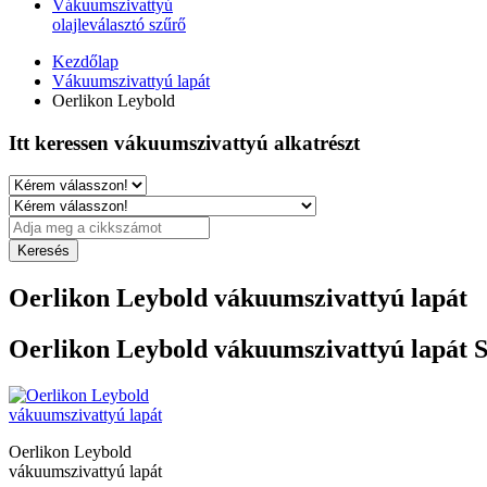
Vákuumszivattyú
olajleválasztó szűrő
Kezdőlap
Vákuumszivattyú lapát
Oerlikon Leybold
Itt keressen vákuumszivattyú alkatrészt
Oerlikon Leybold vákuumszivattyú lapát
Oerlikon Leybold vákuumszivattyú lapát S
Oerlikon Leybold
vákuumszivattyú lapát