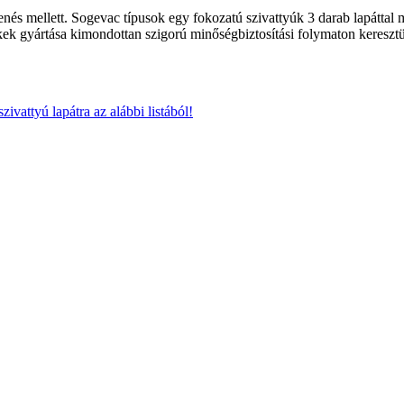
és mellett. Sogevac típusok egy fokozatú szivattyúk 3 darab lapáttal 
kek gyártása kimondottan szigorú minőségbiztosítási folymaton keresztü
ivattyú lapátra az alábbi listából!