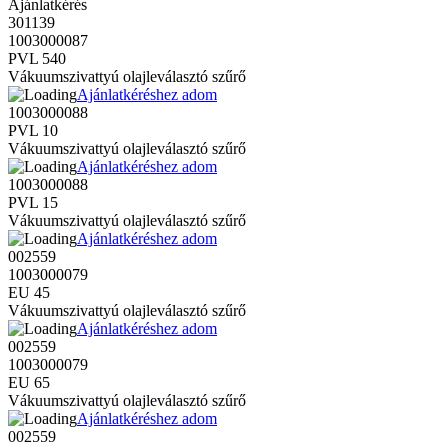
Ajánlatkérés
301139
1003000087
PVL 540
Vákuumszivattyú olajleválasztó szűrő
Ajánlatkéréshez adom
1003000088
PVL 10
Vákuumszivattyú olajleválasztó szűrő
Ajánlatkéréshez adom
1003000088
PVL 15
Vákuumszivattyú olajleválasztó szűrő
Ajánlatkéréshez adom
002559
1003000079
EU 45
Vákuumszivattyú olajleválasztó szűrő
Ajánlatkéréshez adom
002559
1003000079
EU 65
Vákuumszivattyú olajleválasztó szűrő
Ajánlatkéréshez adom
002559