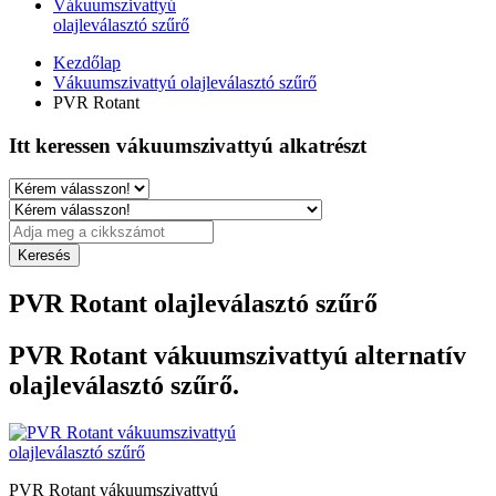
Vákuumszivattyú
olajleválasztó szűrő
Kezdőlap
Vákuumszivattyú olajleválasztó szűrő
PVR Rotant
Itt keressen vákuumszivattyú alkatrészt
PVR Rotant olajleválasztó szűrő
PVR Rotant vákuumszivattyú alternatív
olajleválasztó szűrő.
PVR Rotant vákuumszivattyú