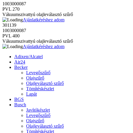
1003000087
PVL 270
Vákuumszivattyú olajleválasztó szűrő
Ajánlatkéréshez adom
301139
1003000087
PVL 400
Vákuumszivattyú olajleválasztó szűrő
Ajánlatkéréshez adom
Adixen/Alcatel
Air24
Becker
Levegőszűrő
Olajszűrő
Olajleválasztó szűrő
Tömítéskészlet
Lapát
BGS
Busch
Javítókészlet
Levegőszűrő
Olajszűrő
Olajleválasztó szűrő
Tömítéskészlet