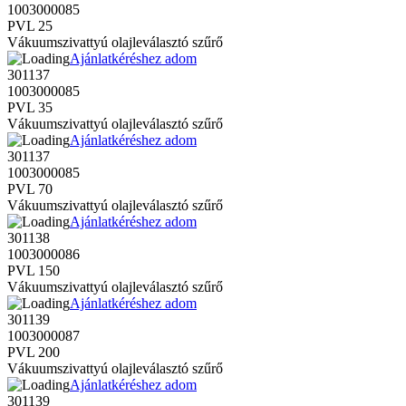
1003000085
PVL 25
Vákuumszivattyú olajleválasztó szűrő
Ajánlatkéréshez adom
301137
1003000085
PVL 35
Vákuumszivattyú olajleválasztó szűrő
Ajánlatkéréshez adom
301137
1003000085
PVL 70
Vákuumszivattyú olajleválasztó szűrő
Ajánlatkéréshez adom
301138
1003000086
PVL 150
Vákuumszivattyú olajleválasztó szűrő
Ajánlatkéréshez adom
301139
1003000087
PVL 200
Vákuumszivattyú olajleválasztó szűrő
Ajánlatkéréshez adom
301139