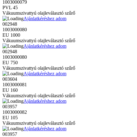
1003000079
PVL 45
Vákuumszivattyú olajleválasztó szűrő
Ajánlatkéréshez adom
002948
1003000080
EU 1000
Vákuumszivattyú olajleválasztó szűrő
Ajánlatkéréshez adom
002948
1003000080
EU 750
Vákuumszivattyú olajleválasztó szűrő
Ajánlatkéréshez adom
003604
1003000081
EU 160
Vákuumszivattyú olajleválasztó szűrő
Ajánlatkéréshez adom
003957
1003000082
EU 105
Vákuumszivattyú olajleválasztó szűrő
Ajánlatkéréshez adom
003957