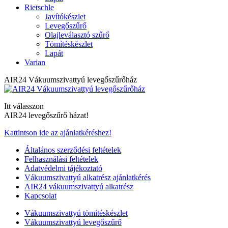
Rietschle
Javítókészlet
Levegőszűrő
Olajleválasztó szűrő
Tömítéskészlet
Lapát
Varian
AIR24 Vákuumszivattyú levegőszűrőház
Itt válasszon
AIR24 levegőszűrő házat!
Kattintson ide az ajánlatkéréshez!
Általános szerződési feltételek
Felhasználási feltételek
Adatvédelmi tájékoztató
Vákuumszivattyú alkatrész ajánlatkérés
AIR24 vákuumszivattyú alkatrész
Kapcsolat
Vákuumszivattyú tömítéskészlet
Vákuumszivattyú levegőszűrő