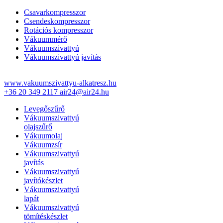
Csavarkompresszor
Csendeskompresszor
Rotációs kompresszor
Vákuummérő
Vákuumszivattyú
Vákuumszivattyú javítás
www.vakuumszivattyu-alkatresz.hu
+36 20 349 2117
air24@air24.hu
Levegőszűrő
Vákuumszivattyú
olajszűrő
Vákuumolaj
Vákuumzsír
Vákuumszivattyú
javítás
Vákuumszivattyú
javítókészlet
Vákuumszivattyú
lapát
Vákuumszivattyú
tömítéskészlet