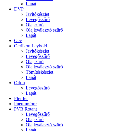
Lapát
DVP
Javítókészlet
Levegőszűrő
Olajszűrő
Olajleválasztó szűrő
Lapát
Gev
Oerlikon Leybold
Javítókészlet
Levegőszűrő
Olajszűrő
Olajleválasztó szűrő
Tömítéskészlet
Lapát
Orion
Levegőszűrő
Lapát
Pfeiffer
Pneumofore
PVR Rotant
Levegőszűrő
Olajszűrő
Olajleválasztó szűrő
Lapát