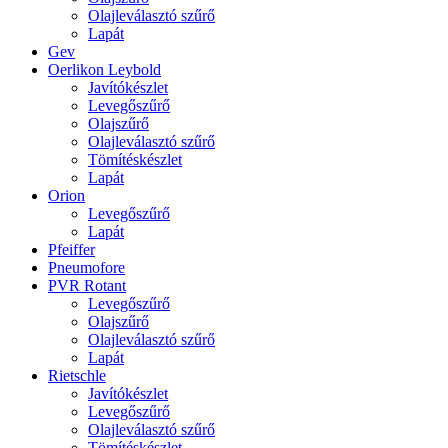
Olajleválasztó szűrő
Lapát
Gev
Oerlikon Leybold
Javítókészlet
Levegőszűrő
Olajszűrő
Olajleválasztó szűrő
Tömítéskészlet
Lapát
Orion
Levegőszűrő
Lapát
Pfeiffer
Pneumofore
PVR Rotant
Levegőszűrő
Olajszűrő
Olajleválasztó szűrő
Lapát
Rietschle
Javítókészlet
Levegőszűrő
Olajleválasztó szűrő
Tömítéskészlet