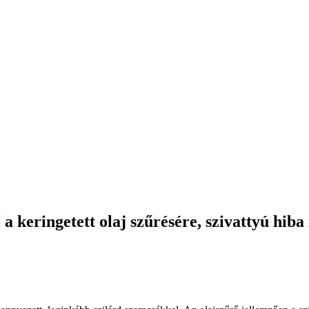
 keringetett olaj szűrésére, szivattyú hiba