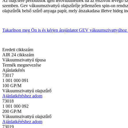
Az olajcsere periódusok igen lerövidülhetnek ha az elszívott levegő sze
szemben. Gev vákuumszivattyú olajszűrője jellemzően spin-on rendszerű
olajszűrők belső szűrő anyaga papír, mely átszakadasa illetve hideg in
Takarítson meg Ön is és kérjen árajánlatot GEV vákuumszivattyúhoz alt
Eredeti cikkszám
AIR 24 cikkszám
Vákuumszivattyú típusa
Termék megnevezése
Ajánlatkérés
73017
1 001 000 091
100 GP/M
Vákuumszivattyú olajszűrő
Ajánlatkéréshez adom
73018
1 001 000 092
200 GP/M
Vákuumszivattyú olajszűrő
Ajánlatkéréshez adom
73019