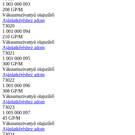
1 001 000 093
208 GP/M
Vákuumszivattyú olajszűrő
Ajánlatkéréshez adom
73020
1 001 000 094
210 GP/M
Vákuumszivattyú olajszűrő
Ajánlatkéréshez adom
73021
1 001 000 095
300 GP/M
Vákuumszivattyú olajszűrő
Ajánlatkéréshez adom
73022
1 001 000 096
308 GP/M
Vákuumszivattyú olajszűrő
Ajánlatkéréshez adom
73023
1 001 000 097
45 GP/M
Vákuumszivattyú olajszűrő
Ajánlatkéréshez adom
73024