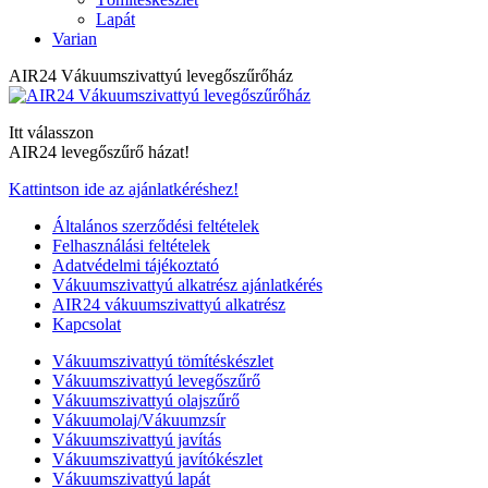
Lapát
Varian
AIR24 Vákuumszivattyú levegőszűrőház
Itt válasszon
AIR24 levegőszűrő házat!
Kattintson ide az ajánlatkéréshez!
Általános szerződési feltételek
Felhasználási feltételek
Adatvédelmi tájékoztató
Vákuumszivattyú alkatrész ajánlatkérés
AIR24 vákuumszivattyú alkatrész
Kapcsolat
Vákuumszivattyú tömítéskészlet
Vákuumszivattyú levegőszűrő
Vákuumszivattyú olajszűrő
Vákuumolaj/Vákuumzsír
Vákuumszivattyú javítás
Vákuumszivattyú javítókészlet
Vákuumszivattyú lapát