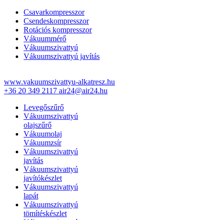
Csavarkompresszor
Csendeskompresszor
Rotációs kompresszor
Vákuummérő
Vákuumszivattyú
Vákuumszivattyú javítás
www.vakuumszivattyu-alkatresz.hu
+36 20 349 2117
air24@air24.hu
Levegőszűrő
Vákuumszivattyú
olajszűrő
Vákuumolaj
Vákuumzsír
Vákuumszivattyú
javítás
Vákuumszivattyú
javítókészlet
Vákuumszivattyú
lapát
Vákuumszivattyú
tömítéskészlet