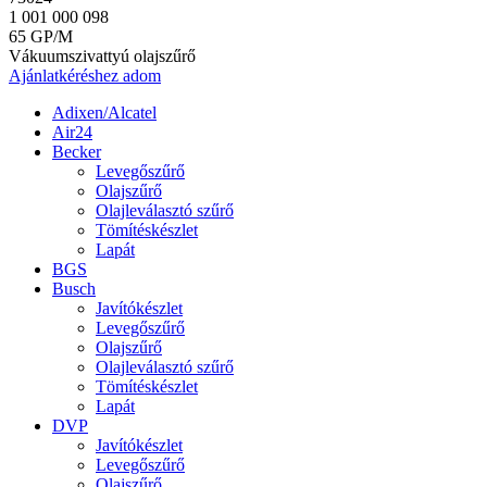
1 001 000 098
65 GP/M
Vákuumszivattyú olajszűrő
Ajánlatkéréshez adom
Adixen/Alcatel
Air24
Becker
Levegőszűrő
Olajszűrő
Olajleválasztó szűrő
Tömítéskészlet
Lapát
BGS
Busch
Javítókészlet
Levegőszűrő
Olajszűrő
Olajleválasztó szűrő
Tömítéskészlet
Lapát
DVP
Javítókészlet
Levegőszűrő
Olajszűrő