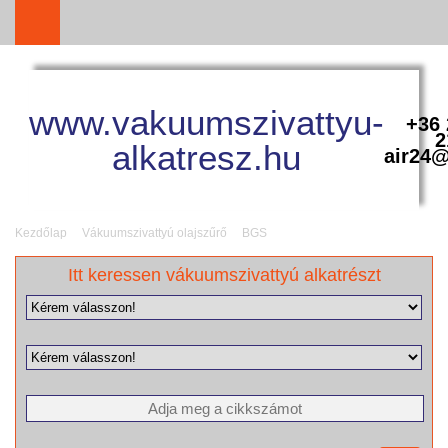
www.vakuumszivattyu-
+36 
2
alkatresz.hu
air24@
Kezdőlap
Vákuumszivattyú olajszűrő
BGS
Itt keressen vákuumszivattyú alkatrészt