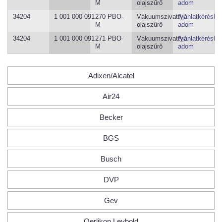
M
olajszűrő
adom
34204
1 001 000 091
270 PBO-
Vákuumszivattyú
Ajánlatkéréshe
M
olajszűrő
adom
34204
1 001 000 091
271 PBO-
Vákuumszivattyú
Ajánlatkéréshe
M
olajszűrő
adom
Adixen/Alcatel
Air24
Becker
BGS
Busch
DVP
Gev
Oerlikon Leybold