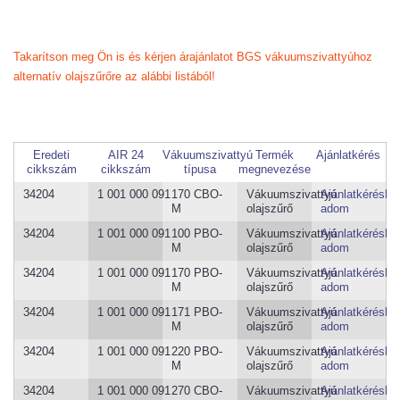
Takarítson meg Ön is és kérjen árajánlatot BGS vákuumszivattyúhoz
alternatív olajszűrőre az alábbi listából!
Eredeti
AIR 24
Vákuumszivattyú
Termék
Ajánlatkérés
cikkszám
cikkszám
típusa
megnevezése
34204
1 001 000 091
170 CBO-
Vákuumszivattyú
Ajánlatkéréshe
M
olajszűrő
adom
34204
1 001 000 091
100 PBO-
Vákuumszivattyú
Ajánlatkéréshe
M
olajszűrő
adom
34204
1 001 000 091
170 PBO-
Vákuumszivattyú
Ajánlatkéréshe
M
olajszűrő
adom
34204
1 001 000 091
171 PBO-
Vákuumszivattyú
Ajánlatkéréshe
M
olajszűrő
adom
34204
1 001 000 091
220 PBO-
Vákuumszivattyú
Ajánlatkéréshe
M
olajszűrő
adom
34204
1 001 000 091
270 CBO-
Vákuumszivattyú
Ajánlatkéréshe