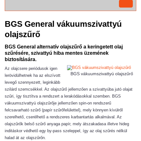
BGS General vákuumszivattyú
olajszűrő
BGS General alternatív olajszűrő a keringetett olaj
szűrésére, szivattyú hiba mentes üzemének
biztosítására.
Az olajcsere periódusok igen
BGS vákuumszivattyú olajszűrő
lerövidülhetnek ha az elszívott
levegő szennyezett, leginkább
szilárd szemcsékkel. Az olajszűrő jellemzően a szivattyúba jutó olajat
szűri, így tisztítva a rendszert a lerakódásokkal szemben. BGS
vákuumszivattyú olajszűrője jellemzően spin-on rendszerű
felcsavarható szűrő (papír szűrőfelülettel), mely könnyen kívülről
szerelhető, cserélhető a rendszeres karbantartás alkalmával. Az
olajszűrők belső szűrő anyaga papír, mely átszakadasa illetve hideg
inditáskor védhető egy by-pass szeleppel, így az olaj szűrés nélkül
halad át az olajszűrőn.