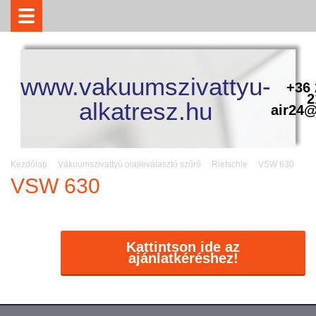
www.vakuumszivattyu-
+36 
2
alkatresz.hu
air24@
Kezdőlap
Vákuumszivattyú olajleválasztó szűrő
Rietschle
VSW 630
VSW 630
Kattintson ide az
ajánlatkéréshez!