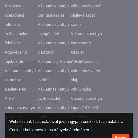
Általános
Vákuumszivattyú
vákuumszivattyú
szerződési
tömítéskészlet
olajleválasztó
feltételek
Vákuumszivattyú
szűrő
Felhasználási
levegőszűrő
Vákuumszivattyú
feltételek
Vákuumszivattyú
karbantartó
Adatvédelmi
olajszűrő
készlet
tájékoztató
Vákuumolaj/Vákuumzsír
AIR24 Coolant,
Vákuumszivattyú
Vákuumszivattyú
vákuumszivattyú
alkatrész
javítás
olaj,
ajánlatkérés
Vákuumszivattyú
vákuumolaj
AIR24
javítókészlet
Vákuumszivattyú
vákuumszivattyú
Vákuumszivattyú
lapát 71412020
alkatrész
lapát
referencia
Weboldalunk használatával jóváhagyja a cookie-k használatát a
Kapcsolat
alapján
Cookie-kkal kapcsolatos irányelv értelmében.
air24@air24.hu
Bezár