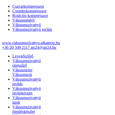
Csavarkompresszor
Csendeskompresszor
Rotációs kompresszor
Vákuummérő
Vákuumszivattyú
Vákuumszivattyú javítás
www.vakuumszivattyu-alkatresz.hu
+36 20 349 2117
air24@air24.hu
Levegőszűrő
Vákuumszivattyú
olajszűrő
Vákuumolaj
Vákuumzsír
Vákuumszivattyú
javítás
Vákuumszivattyú
javítókészlet
Vákuumszivattyú
lapát
Vákuumszivattyú
tömítéskészlet