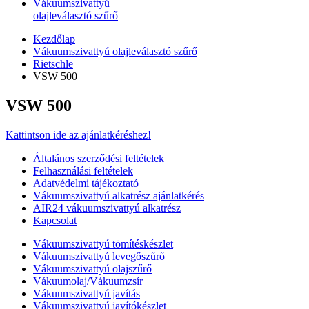
Vákuumszivattyú
olajleválasztó szűrő
Kezdőlap
Vákuumszivattyú olajleválasztó szűrő
Rietschle
VSW 500
VSW 500
Kattintson ide az ajánlatkéréshez!
Általános szerződési feltételek
Felhasználási feltételek
Adatvédelmi tájékoztató
Vákuumszivattyú alkatrész ajánlatkérés
AIR24 vákuumszivattyú alkatrész
Kapcsolat
Vákuumszivattyú tömítéskészlet
Vákuumszivattyú levegőszűrő
Vákuumszivattyú olajszűrő
Vákuumolaj/Vákuumzsír
Vákuumszivattyú javítás
Vákuumszivattyú javítókészlet