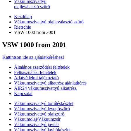
Vákuumszivattyú
olajleválasztó szűrő
Kezdőlap
Vákuumszivattyú olajleválasztó szűrő
Rietschle
VSW 1000 from 2001
VSW 1000 from 2001
Kattintson ide az ajánlatkéréshez!
Általános szerződési feltételek
Felhasználási feltételek
Adatvédelmi tájékoztató
Vákuumszivattyú alkatrész ajánlatkérés
AIR24 vákuumszivattyú alkatrész
Kapcsolat
Vákuumszivattyú tömítéskészlet
Vákuumszivattyú levegőszűrő
Vákuumszivattyú olajszűrő
Vákuumolaj/Vákuumzsír
Vákuumszivattyú javítás
Vákuumszivattyú javítókészlet