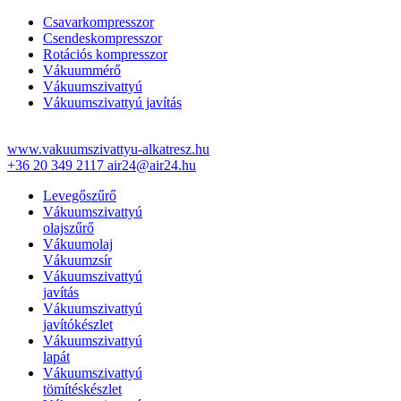
Csavarkompresszor
Csendeskompresszor
Rotációs kompresszor
Vákuummérő
Vákuumszivattyú
Vákuumszivattyú javítás
www.vakuumszivattyu-alkatresz.hu
+36 20 349 2117
air24@air24.hu
Levegőszűrő
Vákuumszivattyú
olajszűrő
Vákuumolaj
Vákuumzsír
Vákuumszivattyú
javítás
Vákuumszivattyú
javítókészlet
Vákuumszivattyú
lapát
Vákuumszivattyú
tömítéskészlet