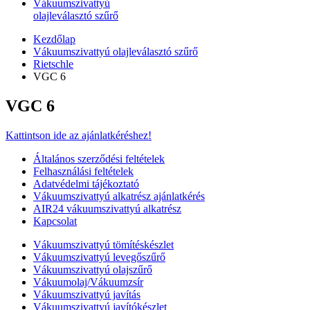
Vákuumszivattyú
olajleválasztó szűrő
Kezdőlap
Vákuumszivattyú olajleválasztó szűrő
Rietschle
VGC 6
VGC 6
Kattintson ide az ajánlatkéréshez!
Általános szerződési feltételek
Felhasználási feltételek
Adatvédelmi tájékoztató
Vákuumszivattyú alkatrész ajánlatkérés
AIR24 vákuumszivattyú alkatrész
Kapcsolat
Vákuumszivattyú tömítéskészlet
Vákuumszivattyú levegőszűrő
Vákuumszivattyú olajszűrő
Vákuumolaj/Vákuumzsír
Vákuumszivattyú javítás
Vákuumszivattyú javítókészlet