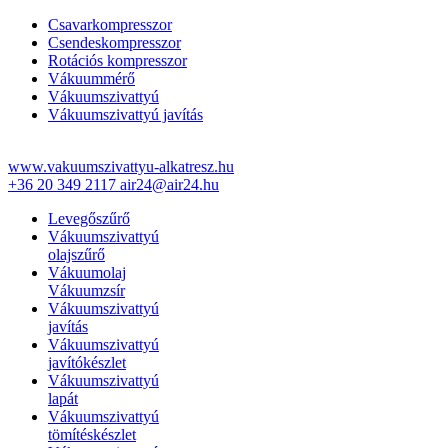
Csavarkompresszor
Csendeskompresszor
Rotációs kompresszor
Vákuummérő
Vákuumszivattyú
Vákuumszivattyú javítás
www.vakuumszivattyu-alkatresz.hu
+36 20 349 2117
air24@air24.hu
Levegőszűrő
Vákuumszivattyú
olajszűrő
Vákuumolaj
Vákuumzsír
Vákuumszivattyú
javítás
Vákuumszivattyú
javítókészlet
Vákuumszivattyú
lapát
Vákuumszivattyú
tömítéskészlet