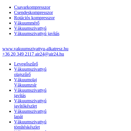
Csavarkompresszor
Csendeskompresszor
Rotációs kompresszor
Vákuummérő
Vákuumszivattyú
Vákuumszivattyú javítás
www.vakuumszivattyu-alkatresz.hu
+36 20 349 2117
air24@air24.hu
Levegőszűrő
Vákuumszivattyú
olajszűrő
Vákuumolaj
Vákuumzsír
Vákuumszivattyú
javítás
Vákuumszivattyú
javítókészlet
Vákuumszivattyú
lapát
Vákuumszivattyú
tömítéskészlet