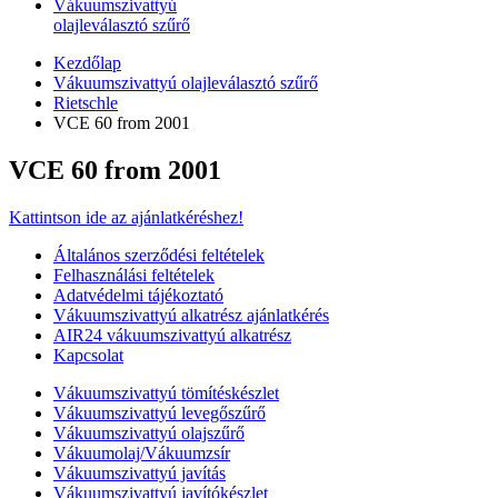
Vákuumszivattyú
olajleválasztó szűrő
Kezdőlap
Vákuumszivattyú olajleválasztó szűrő
Rietschle
VCE 60 from 2001
VCE 60 from 2001
Kattintson ide az ajánlatkéréshez!
Általános szerződési feltételek
Felhasználási feltételek
Adatvédelmi tájékoztató
Vákuumszivattyú alkatrész ajánlatkérés
AIR24 vákuumszivattyú alkatrész
Kapcsolat
Vákuumszivattyú tömítéskészlet
Vákuumszivattyú levegőszűrő
Vákuumszivattyú olajszűrő
Vákuumolaj/Vákuumzsír
Vákuumszivattyú javítás
Vákuumszivattyú javítókészlet