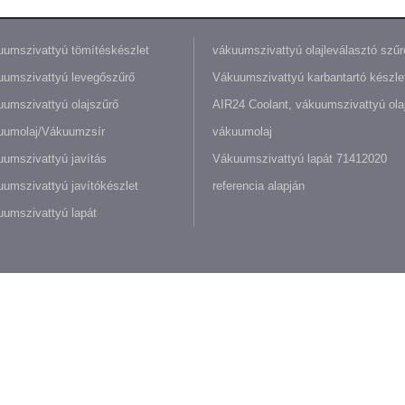
umszivattyú tömítéskészlet
vákuumszivattyú olajleválasztó szűr
umszivattyú levegőszűrő
Vákuumszivattyú karbantartó készle
umszivattyú olajszűrő
AIR24 Coolant, vákuumszivattyú olaj
uumolaj/Vákuumzsír
vákuumolaj
umszivattyú javítás
Vákuumszivattyú lapát 71412020
umszivattyú javítókészlet
referencia alapján
umszivattyú lapát