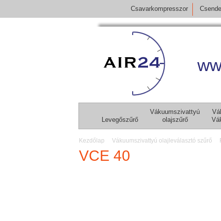
Csavarkompresszor
Csende
ww
Vákuumszivattyú
Vá
Levegőszűrő
olajszűrő
Vá
Kezdőlap
Vákuumszivattyú olajleválasztó szűrő
VCE 40