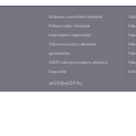
Általános szerződési feltételek
Váku
Felhasználási feltételek
Váku
Adatvédelmi tájékoztató
Váku
Vákuumszivattyú alkatrész
Vák
ajánlatkérés
Váku
AIR24 vákuumszivattyú alkatrész
Váku
Kapcsolat
Váku
air24@air24.hu