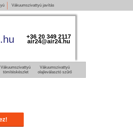
tyú
Vákuumszivattyú javítás
.hu
+36 20 349 2117
air24@air24.hu
Vákuumszivattyú
Vákuumszivattyú
tömítéskészlet
olajleválasztó szűrő
ez!