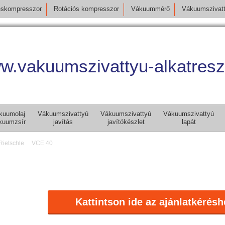
skompresszor
Rotációs kompresszor
Vákuummérő
Vákuumszivat
w.vakuumszivattyu-alkatresz
kuumolaj
Vákuumszivattyú
Vákuumszivattyú
Vákuumszivattyú
kuumzsír
javítás
javítókészlet
lapát
Rietschle
VCE 40
Kattintson ide az ajánlatkérésh