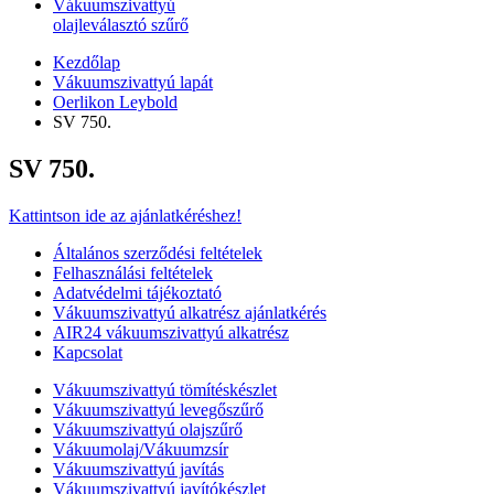
Vákuumszivattyú
olajleválasztó szűrő
Kezdőlap
Vákuumszivattyú lapát
Oerlikon Leybold
SV 750.
SV 750.
Kattintson ide az ajánlatkéréshez!
Általános szerződési feltételek
Felhasználási feltételek
Adatvédelmi tájékoztató
Vákuumszivattyú alkatrész ajánlatkérés
AIR24 vákuumszivattyú alkatrész
Kapcsolat
Vákuumszivattyú tömítéskészlet
Vákuumszivattyú levegőszűrő
Vákuumszivattyú olajszűrő
Vákuumolaj/Vákuumzsír
Vákuumszivattyú javítás
Vákuumszivattyú javítókészlet