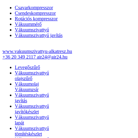
Csavarkompresszor
Csendeskompresszor
Rotációs kompresszor
Vákuummérő
Vákuumszivattyú
Vákuumszivattyú javítás
www.vakuumszivattyu-alkatresz.hu
+36 20 349 2117
air24@air24.hu
Levegőszűrő
Vákuumszivattyú
olajszűrő
Vákuumolaj
Vákuumzsír
Vákuumszivattyú
javítás
Vákuumszivattyú
javítókészlet
Vákuumszivattyú
lapát
Vákuumszivattyú
tömítéskészlet