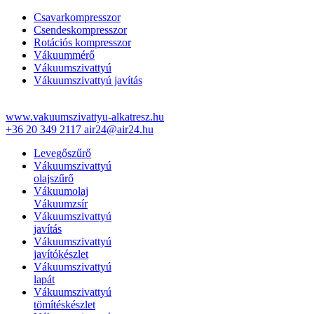
Csavarkompresszor
Csendeskompresszor
Rotációs kompresszor
Vákuummérő
Vákuumszivattyú
Vákuumszivattyú javítás
www.vakuumszivattyu-alkatresz.hu
+36 20 349 2117
air24@air24.hu
Levegőszűrő
Vákuumszivattyú
olajszűrő
Vákuumolaj
Vákuumzsír
Vákuumszivattyú
javítás
Vákuumszivattyú
javítókészlet
Vákuumszivattyú
lapát
Vákuumszivattyú
tömítéskészlet