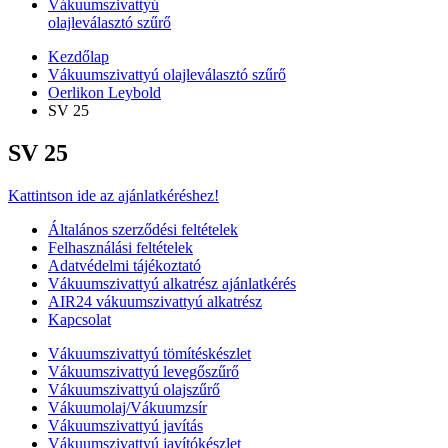
Vákuumszivattyú
olajleválasztó szűrő
Kezdőlap
Vákuumszivattyú olajleválasztó szűrő
Oerlikon Leybold
SV 25
SV 25
Kattintson ide az ajánlatkéréshez!
Általános szerződési feltételek
Felhasználási feltételek
Adatvédelmi tájékoztató
Vákuumszivattyú alkatrész ajánlatkérés
AIR24 vákuumszivattyú alkatrész
Kapcsolat
Vákuumszivattyú tömítéskészlet
Vákuumszivattyú levegőszűrő
Vákuumszivattyú olajszűrő
Vákuumolaj/Vákuumzsír
Vákuumszivattyú javítás
Vákuumszivattyú javítókészlet