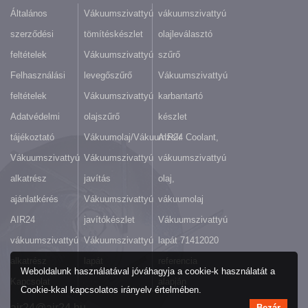
Általános
Vákuumszivattyú
vákuumszivattyú
szerződési
tömítéskészlet
olajleválasztó
feltételek
Vákuumszivattyú
szűrő
Felhasználási
levegőszűrő
Vákuumszivattyú
feltételek
Vákuumszivattyú
karbantartó
Adatvédelmi
olajszűrő
készlet
tájékoztató
Vákuumolaj/Vákuumzsír
AIR24 Coolant,
Vákuumszivattyú
Vákuumszivattyú
vákuumszivattyú
alkatrész
javítás
olaj,
ajánlatkérés
Vákuumszivattyú
vákuumolaj
AIR24
javítókészlet
Vákuumszivattyú
vákuumszivattyú
Vákuumszivattyú
lapát 71412020
alkatrész
lapát
referencia
Weboldalunk használatával jóváhagyja a cookie-k használatát a
Kapcsolat
alapján
Cookie-kkal kapcsolatos irányelv értelmében.
air24@air24.hu
Bezár