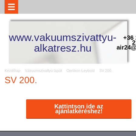
www.vakuumszivattyu-
+36 
2
alkatresz.hu
air24@
Kezdőlap
Vákuumszivattyú lapát
Oerlikon Leybold
SV 200.
SV 200.
Kattintson ide az
ajánlatkéréshez!