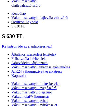
Vákuumszivattyú
olajleválasztó szűrő
Kezdőlap
Vákuumszivattyú olajleválasztó szűrő
Oerlikon Leybold
S 630 FL
S 630 FL
Kattintson ide az ajánlatkéréshez!
Általános szerződési feltételek
Felhasználási feltételek
Adatvédelmi tájékoztató
Vákuumszivattyú alkatrész ajánlatkérés
AIR24 vákuumszivattyú alkatrész
Kapcsolat
Vákuumszivattyú tömítéskészlet
Vákuumszivattyú levegőszűrő
Vákuumszivattyú olajszűrő
Vákuumolaj/Vákuumzsír
Vákuumszivattyú javítás
Vákuumszivattyú javítókészlet