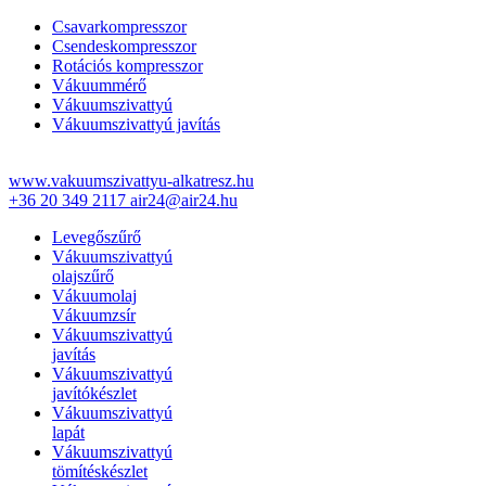
Csavarkompresszor
Csendeskompresszor
Rotációs kompresszor
Vákuummérő
Vákuumszivattyú
Vákuumszivattyú javítás
www.vakuumszivattyu-alkatresz.hu
+36 20 349 2117
air24@air24.hu
Levegőszűrő
Vákuumszivattyú
olajszűrő
Vákuumolaj
Vákuumzsír
Vákuumszivattyú
javítás
Vákuumszivattyú
javítókészlet
Vákuumszivattyú
lapát
Vákuumszivattyú
tömítéskészlet