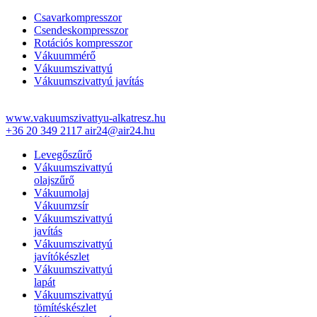
Csavarkompresszor
Csendeskompresszor
Rotációs kompresszor
Vákuummérő
Vákuumszivattyú
Vákuumszivattyú javítás
www.vakuumszivattyu-alkatresz.hu
+36 20 349 2117
air24@air24.hu
Levegőszűrő
Vákuumszivattyú
olajszűrő
Vákuumolaj
Vákuumzsír
Vákuumszivattyú
javítás
Vákuumszivattyú
javítókészlet
Vákuumszivattyú
lapát
Vákuumszivattyú
tömítéskészlet