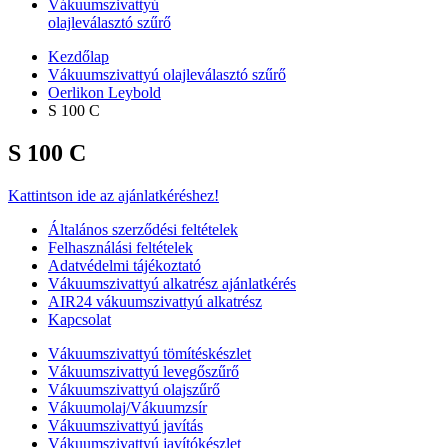
Vákuumszivattyú
olajleválasztó szűrő
Kezdőlap
Vákuumszivattyú olajleválasztó szűrő
Oerlikon Leybold
S 100 C
S 100 C
Kattintson ide az ajánlatkéréshez!
Általános szerződési feltételek
Felhasználási feltételek
Adatvédelmi tájékoztató
Vákuumszivattyú alkatrész ajánlatkérés
AIR24 vákuumszivattyú alkatrész
Kapcsolat
Vákuumszivattyú tömítéskészlet
Vákuumszivattyú levegőszűrő
Vákuumszivattyú olajszűrő
Vákuumolaj/Vákuumzsír
Vákuumszivattyú javítás
Vákuumszivattyú javítókészlet