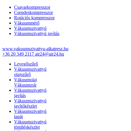
Csavarkompresszor
Csendeskompresszor
Rotációs kompresszor
Vákuummérő
Vákuumszivattyú
Vákuumszivattyú javítás
www.vakuumszivattyu-alkatresz.hu
+36 20 349 2117
air24@air24.hu
Levegőszűrő
Vákuumszivattyú
olajszűrő
Vákuumolaj
Vákuumzsír
Vákuumszivattyú
javítás
Vákuumszivattyú
javítókészlet
Vákuumszivattyú
lapát
Vákuumszivattyú
tömítéskészlet