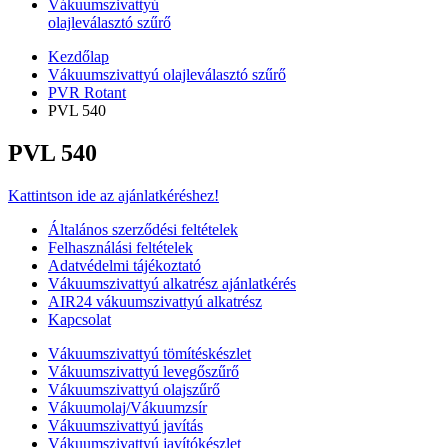
Vákuumszivattyú
olajleválasztó szűrő
Kezdőlap
Vákuumszivattyú olajleválasztó szűrő
PVR Rotant
PVL 540
PVL 540
Kattintson ide az ajánlatkéréshez!
Általános szerződési feltételek
Felhasználási feltételek
Adatvédelmi tájékoztató
Vákuumszivattyú alkatrész ajánlatkérés
AIR24 vákuumszivattyú alkatrész
Kapcsolat
Vákuumszivattyú tömítéskészlet
Vákuumszivattyú levegőszűrő
Vákuumszivattyú olajszűrő
Vákuumolaj/Vákuumzsír
Vákuumszivattyú javítás
Vákuumszivattyú javítókészlet