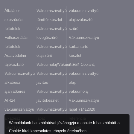
Általános
Vákuumszivattyú
vákuumszivattyú
szerződési
tömítéskészlet
olajleválasztó
feltételek
Vákuumszivattyú
szűrő
Felhasználási
levegőszűrő
Vákuumszivattyú
feltételek
Vákuumszivattyú
karbantartó
Adatvédelmi
olajszűrő
készlet
tájékoztató
Vákuumolaj/Vákuumzsír
AIR24 Coolant,
Vákuumszivattyú
Vákuumszivattyú
vákuumszivattyú
alkatrész
javítás
olaj,
ajánlatkérés
Vákuumszivattyú
vákuumolaj
AIR24
javítókészlet
Vákuumszivattyú
vákuumszivattyú
Vákuumszivattyú
lapát 71412020
alkatrész
lapát
referencia
Weboldalunk használatával jóváhagyja a cookie-k használatát a
Kapcsolat
alapján
Cookie-kkal kapcsolatos irányelv értelmében.