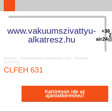
www.vakuumszivattyu-
+36 
2
alkatresz.hu
air24@
Kezdőlap
Vákuumszivattyú olajleválasztó szűrő
Rietschle
CLFEH 631
CLFEH 631
Kattintson ide az
ajánlatkéréshez!