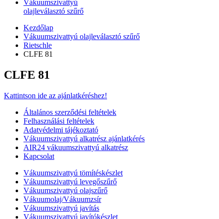
Vákuumszivattyú
olajleválasztó szűrő
Kezdőlap
Vákuumszivattyú olajleválasztó szűrő
Rietschle
CLFE 81
CLFE 81
Kattintson ide az ajánlatkéréshez!
Általános szerződési feltételek
Felhasználási feltételek
Adatvédelmi tájékoztató
Vákuumszivattyú alkatrész ajánlatkérés
AIR24 vákuumszivattyú alkatrész
Kapcsolat
Vákuumszivattyú tömítéskészlet
Vákuumszivattyú levegőszűrő
Vákuumszivattyú olajszűrő
Vákuumolaj/Vákuumzsír
Vákuumszivattyú javítás
Vákuumszivattyú javítókészlet