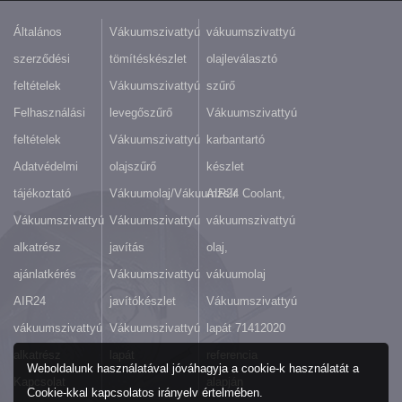
Általános
Vákuumszivattyú
vákuumszivattyú
szerződési
tömítéskészlet
olajleválasztó
feltételek
Vákuumszivattyú
szűrő
Felhasználási
levegőszűrő
Vákuumszivattyú
feltételek
Vákuumszivattyú
karbantartó
Adatvédelmi
olajszűrő
készlet
tájékoztató
Vákuumolaj/Vákuumzsír
AIR24 Coolant,
Vákuumszivattyú
Vákuumszivattyú
vákuumszivattyú
alkatrész
javítás
olaj,
ajánlatkérés
Vákuumszivattyú
vákuumolaj
AIR24
javítókészlet
Vákuumszivattyú
vákuumszivattyú
Vákuumszivattyú
lapát 71412020
alkatrész
lapát
referencia
Weboldalunk használatával jóváhagyja a cookie-k használatát a
Kapcsolat
alapján
Cookie-kkal kapcsolatos irányelv értelmében.