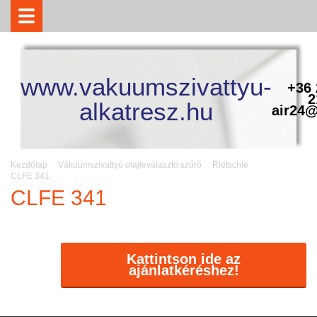
www.vakuumszivattyu-
+36 
2
alkatresz.hu
air24@
Kezdőlap
Vákuumszivattyú olajleválasztó szűrő
Rietschle
CLFE 341
CLFE 341
Kattintson ide az
ajánlatkéréshez!