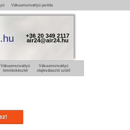
tyú
Vákuumszivattyú javítás
.hu
+36 20 349 2117
air24@air24.hu
Vákuumszivattyú
Vákuumszivattyú
tömítéskészlet
olajleválasztó szűrő
ez!