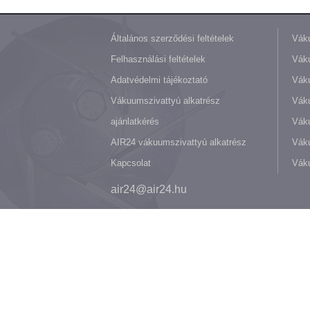
Általános szerződési feltételek
Váku
Felhasználási feltételek
Váku
Adatvédelmi tájékoztató
Váku
Vákuumszivattyú alkatrész
Vák
ajánlatkérés
Váku
AIR24 vákuumszivattyú alkatrész
Váku
Kapcsolat
Váku
air24@air24.hu