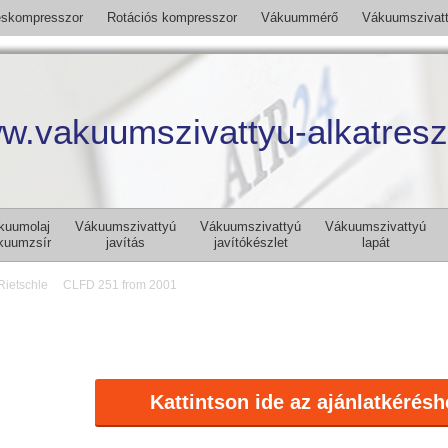
skompresszor
Rotációs kompresszor
Vákuummérő
Vákuumszivat
w.vakuumszivattyu-alkatresz
kuumolaj
Vákuumszivattyú
Vákuumszivattyú
Vákuumszivattyú
kuumzsír
javítás
javítókészlet
lapát
Rietschle
CLFD 251 from 2001
Kattintson ide az ajánlatkérésh