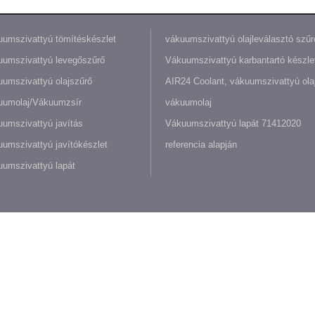
umszivattyú tömítéskészlet
vákuumszivattyú olajleválasztó szűr
umszivattyú levegőszűrő
Vákuumszivattyú karbantartó készle
umszivattyú olajszűrő
AIR24 Coolant, vákuumszivattyú olaj
uumolaj/Vákuumzsír
vákuumolaj
umszivattyú javítás
Vákuumszivattyú lapát 71412020
umszivattyú javítókészlet
referencia alapján
umszivattyú lapát