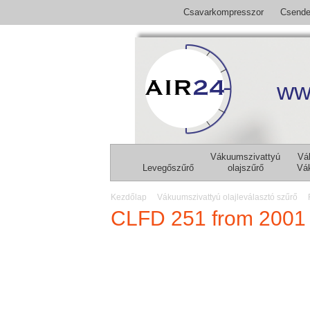
Csavarkompresszor
Csende
ww
Vákuumszivattyú
Vá
Levegőszűrő
olajszűrő
Vá
Kezdőlap
Vákuumszivattyú olajleválasztó szűrő
CLFD 251 from 2001