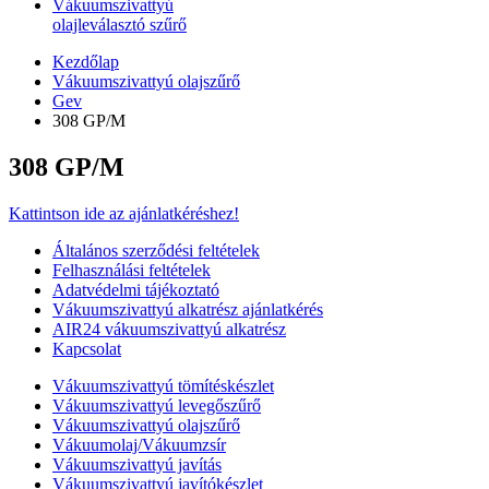
Vákuumszivattyú
olajleválasztó szűrő
Kezdőlap
Vákuumszivattyú olajszűrő
Gev
308 GP/M
308 GP/M
Kattintson ide az ajánlatkéréshez!
Általános szerződési feltételek
Felhasználási feltételek
Adatvédelmi tájékoztató
Vákuumszivattyú alkatrész ajánlatkérés
AIR24 vákuumszivattyú alkatrész
Kapcsolat
Vákuumszivattyú tömítéskészlet
Vákuumszivattyú levegőszűrő
Vákuumszivattyú olajszűrő
Vákuumolaj/Vákuumzsír
Vákuumszivattyú javítás
Vákuumszivattyú javítókészlet