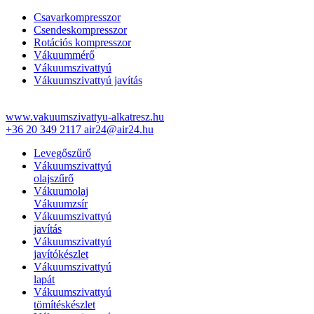
Csavarkompresszor
Csendeskompresszor
Rotációs kompresszor
Vákuummérő
Vákuumszivattyú
Vákuumszivattyú javítás
www.vakuumszivattyu-alkatresz.hu
+36 20 349 2117
air24@air24.hu
Levegőszűrő
Vákuumszivattyú
olajszűrő
Vákuumolaj
Vákuumzsír
Vákuumszivattyú
javítás
Vákuumszivattyú
javítókészlet
Vákuumszivattyú
lapát
Vákuumszivattyú
tömítéskészlet