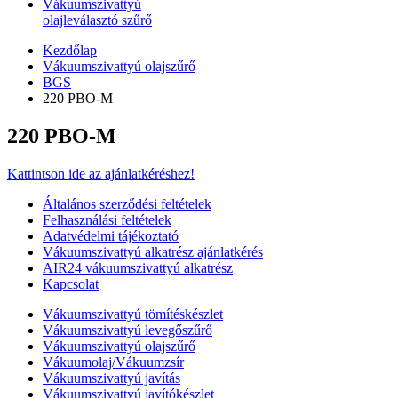
Vákuumszivattyú
olajleválasztó szűrő
Kezdőlap
Vákuumszivattyú olajszűrő
BGS
220 PBO-M
220 PBO-M
Kattintson ide az ajánlatkéréshez!
Általános szerződési feltételek
Felhasználási feltételek
Adatvédelmi tájékoztató
Vákuumszivattyú alkatrész ajánlatkérés
AIR24 vákuumszivattyú alkatrész
Kapcsolat
Vákuumszivattyú tömítéskészlet
Vákuumszivattyú levegőszűrő
Vákuumszivattyú olajszűrő
Vákuumolaj/Vákuumzsír
Vákuumszivattyú javítás
Vákuumszivattyú javítókészlet