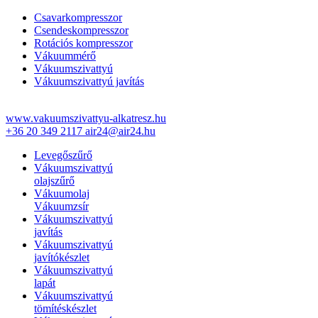
Csavarkompresszor
Csendeskompresszor
Rotációs kompresszor
Vákuummérő
Vákuumszivattyú
Vákuumszivattyú javítás
www.vakuumszivattyu-alkatresz.hu
+36 20 349 2117
air24@air24.hu
Levegőszűrő
Vákuumszivattyú
olajszűrő
Vákuumolaj
Vákuumzsír
Vákuumszivattyú
javítás
Vákuumszivattyú
javítókészlet
Vákuumszivattyú
lapát
Vákuumszivattyú
tömítéskészlet