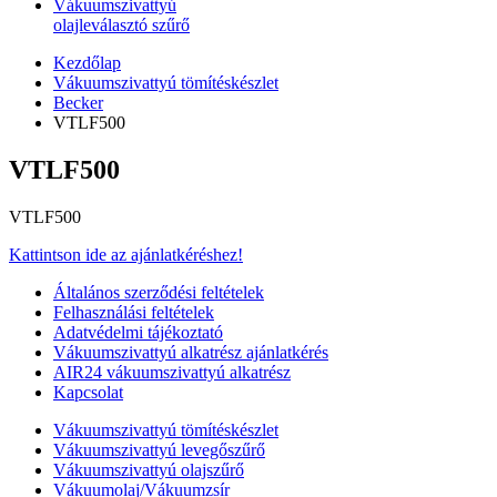
Vákuumszivattyú
olajleválasztó szűrő
Kezdőlap
Vákuumszivattyú tömítéskészlet
Becker
VTLF500
VTLF500
VTLF500
Kattintson ide az ajánlatkéréshez!
Általános szerződési feltételek
Felhasználási feltételek
Adatvédelmi tájékoztató
Vákuumszivattyú alkatrész ajánlatkérés
AIR24 vákuumszivattyú alkatrész
Kapcsolat
Vákuumszivattyú tömítéskészlet
Vákuumszivattyú levegőszűrő
Vákuumszivattyú olajszűrő
Vákuumolaj/Vákuumzsír