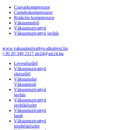
Csavarkompresszor
Csendeskompresszor
Rotációs kompresszor
Vákuummérő
Vákuumszivattyú
Vákuumszivattyú javítás
www.vakuumszivattyu-alkatresz.hu
+36 20 349 2117
air24@air24.hu
Levegőszűrő
Vákuumszivattyú
olajszűrő
Vákuumolaj
Vákuumzsír
Vákuumszivattyú
javítás
Vákuumszivattyú
javítókészlet
Vákuumszivattyú
lapát
Vákuumszivattyú
tömítéskészlet