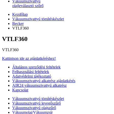
Vákuumszivattyú
olajleválasztó szűrő
Kezdőlap
Vákuumszivattyú tömítéskészlet
Becker
VTLF360
VTLF360
VTLF360
Kattintson ide az ajánlatkéréshez!
Általános szerződési feltételek
Felhasználási feltételek
Adatvédelmi tájékoztató
Vákuumszivattyú alkatrész ajánlatkérés
AIR24 vákuumszivattyú alkatrész
Kapcsolat
Vákuumszivattyú tömítéskészlet
Vákuumszivattyú levegőszűrő
Vákuumszivattyú olajszűrő
Vákuumolaj/Vákuumzsír