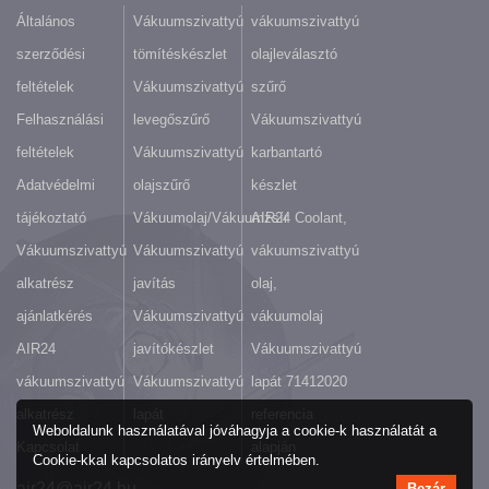
Általános
Vákuumszivattyú
vákuumszivattyú
szerződési
tömítéskészlet
olajleválasztó
feltételek
Vákuumszivattyú
szűrő
Felhasználási
levegőszűrő
Vákuumszivattyú
feltételek
Vákuumszivattyú
karbantartó
Adatvédelmi
olajszűrő
készlet
tájékoztató
Vákuumolaj/Vákuumzsír
AIR24 Coolant,
Vákuumszivattyú
Vákuumszivattyú
vákuumszivattyú
alkatrész
javítás
olaj,
ajánlatkérés
Vákuumszivattyú
vákuumolaj
AIR24
javítókészlet
Vákuumszivattyú
vákuumszivattyú
Vákuumszivattyú
lapát 71412020
alkatrész
lapát
referencia
Weboldalunk használatával jóváhagyja a cookie-k használatát a
Kapcsolat
alapján
Cookie-kkal kapcsolatos irányelv értelmében.
air24@air24.hu
Bezár