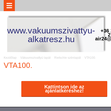
www.vakuumszivattyu-
+36 
2
alkatresz.hu
air24@
Kezdőlap
Vákuumszivattyú lapát
Rietschle szénlapát
VTA100.
VTA100.
Kattintson ide az
ajánlatkéréshez!