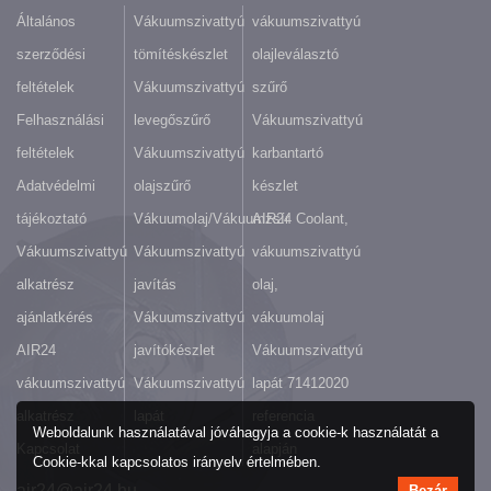
Általános
Vákuumszivattyú
vákuumszivattyú
szerződési
tömítéskészlet
olajleválasztó
feltételek
Vákuumszivattyú
szűrő
Felhasználási
levegőszűrő
Vákuumszivattyú
feltételek
Vákuumszivattyú
karbantartó
Adatvédelmi
olajszűrő
készlet
tájékoztató
Vákuumolaj/Vákuumzsír
AIR24 Coolant,
Vákuumszivattyú
Vákuumszivattyú
vákuumszivattyú
alkatrész
javítás
olaj,
ajánlatkérés
Vákuumszivattyú
vákuumolaj
AIR24
javítókészlet
Vákuumszivattyú
vákuumszivattyú
Vákuumszivattyú
lapát 71412020
alkatrész
lapát
referencia
Weboldalunk használatával jóváhagyja a cookie-k használatát a
Kapcsolat
alapján
Cookie-kkal kapcsolatos irányelv értelmében.
air24@air24.hu
Bezár