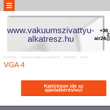
www.vakuumszivattyu-
+36 
2
alkatresz.hu
air24@
Kezdőlap
Vákuumszivattyú levegőszűrő
Rietschle
VGA 4
VGA 4
Kattintson ide az
ajánlatkéréshez!