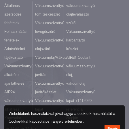
Általános
Vákuumszivattyú
vákuumszivattyú
szerződési
tömítéskészlet
olajleválasztó
feltételek
Vákuumszivattyú
szűrő
Felhasználási
levegőszűrő
Vákuumszivattyú
feltételek
Vákuumszivattyú
karbantartó
Adatvédelmi
olajszűrő
készlet
tájékoztató
Vákuumolaj/Vákuumzsír
AIR24 Coolant,
Vákuumszivattyú
Vákuumszivattyú
vákuumszivattyú
alkatrész
javítás
olaj,
ajánlatkérés
Vákuumszivattyú
vákuumolaj
AIR24
javítókészlet
Vákuumszivattyú
vákuumszivattyú
Vákuumszivattyú
lapát 71412020
alkatrész
lapát
referencia
Weboldalunk használatával jóváhagyja a cookie-k használatát a
Kapcsolat
alapján
Cookie-kkal kapcsolatos irányelv értelmében.
air24@air24.hu
Bezár