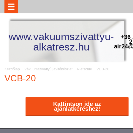
www.vakuumszivattyu-
+36 
2
alkatresz.hu
air24@
Kezdőlap
Vákuumszivattyú javítókészlet
Rietschle
VCB-20
VCB-20
Kattintson ide az
ajánlatkéréshez!