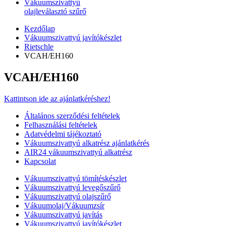
Vákuumszivattyú
olajleválasztó szűrő
Kezdőlap
Vákuumszivattyú javítókészlet
Rietschle
VCAH/EH160
VCAH/EH160
Kattintson ide az ajánlatkéréshez!
Általános szerződési feltételek
Felhasználási feltételek
Adatvédelmi tájékoztató
Vákuumszivattyú alkatrész ajánlatkérés
AIR24 vákuumszivattyú alkatrész
Kapcsolat
Vákuumszivattyú tömítéskészlet
Vákuumszivattyú levegőszűrő
Vákuumszivattyú olajszűrő
Vákuumolaj/Vákuumzsír
Vákuumszivattyú javítás
Vákuumszivattyú javítókészlet