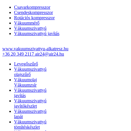
Csavarkompresszor
Csendeskompresszor
Rotációs kompresszor
Vákuummérő
Vákuumszivattyú
Vákuumszivattyú javítás
www.vakuumszivattyu-alkatresz.hu
+36 20 349 2117
air24@air24.hu
Levegőszűrő
Vákuumszivattyú
olajszűrő
Vákuumolaj
Vákuumzsír
Vákuumszivattyú
javítás
Vákuumszivattyú
javítókészlet
Vákuumszivattyú
lapát
Vákuumszivattyú
tömítéskészlet