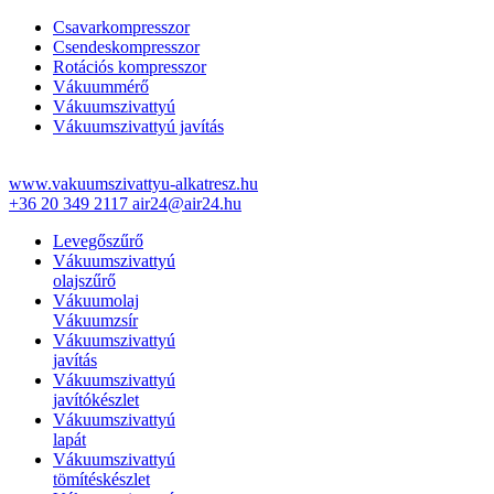
Csavarkompresszor
Csendeskompresszor
Rotációs kompresszor
Vákuummérő
Vákuumszivattyú
Vákuumszivattyú javítás
www.vakuumszivattyu-alkatresz.hu
+36 20 349 2117
air24@air24.hu
Levegőszűrő
Vákuumszivattyú
olajszűrő
Vákuumolaj
Vákuumzsír
Vákuumszivattyú
javítás
Vákuumszivattyú
javítókészlet
Vákuumszivattyú
lapát
Vákuumszivattyú
tömítéskészlet