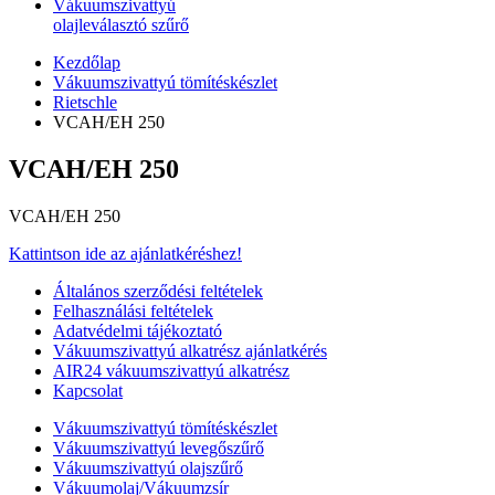
Vákuumszivattyú
olajleválasztó szűrő
Kezdőlap
Vákuumszivattyú tömítéskészlet
Rietschle
VCAH/EH 250
VCAH/EH 250
VCAH/EH 250
Kattintson ide az ajánlatkéréshez!
Általános szerződési feltételek
Felhasználási feltételek
Adatvédelmi tájékoztató
Vákuumszivattyú alkatrész ajánlatkérés
AIR24 vákuumszivattyú alkatrész
Kapcsolat
Vákuumszivattyú tömítéskészlet
Vákuumszivattyú levegőszűrő
Vákuumszivattyú olajszűrő
Vákuumolaj/Vákuumzsír