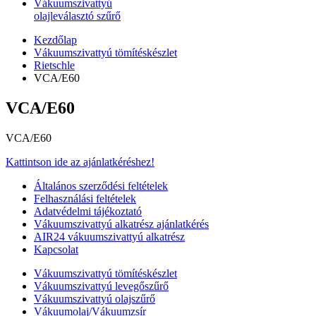
Vákuumszivattyú
olajleválasztó szűrő
Kezdőlap
Vákuumszivattyú tömítéskészlet
Rietschle
VCA/E60
VCA/E60
VCA/E60
Kattintson ide az ajánlatkéréshez!
Általános szerződési feltételek
Felhasználási feltételek
Adatvédelmi tájékoztató
Vákuumszivattyú alkatrész ajánlatkérés
AIR24 vákuumszivattyú alkatrész
Kapcsolat
Vákuumszivattyú tömítéskészlet
Vákuumszivattyú levegőszűrő
Vákuumszivattyú olajszűrő
Vákuumolaj/Vákuumzsír