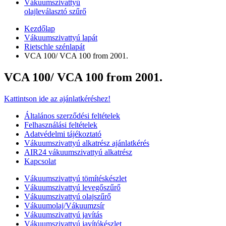
Vákuumszivattyú
olajleválasztó szűrő
Kezdőlap
Vákuumszivattyú lapát
Rietschle szénlapát
VCA 100/ VCA 100 from 2001.
VCA 100/ VCA 100 from 2001.
Kattintson ide az ajánlatkéréshez!
Általános szerződési feltételek
Felhasználási feltételek
Adatvédelmi tájékoztató
Vákuumszivattyú alkatrész ajánlatkérés
AIR24 vákuumszivattyú alkatrész
Kapcsolat
Vákuumszivattyú tömítéskészlet
Vákuumszivattyú levegőszűrő
Vákuumszivattyú olajszűrő
Vákuumolaj/Vákuumzsír
Vákuumszivattyú javítás
Vákuumszivattyú javítókészlet