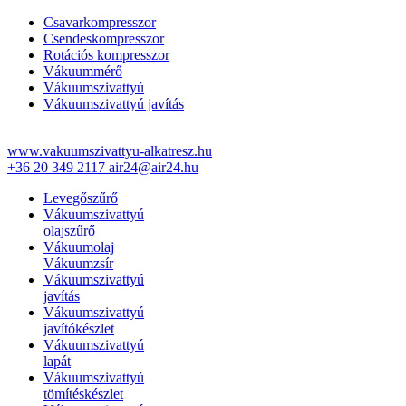
Csavarkompresszor
Csendeskompresszor
Rotációs kompresszor
Vákuummérő
Vákuumszivattyú
Vákuumszivattyú javítás
www.vakuumszivattyu-alkatresz.hu
+36 20 349 2117
air24@air24.hu
Levegőszűrő
Vákuumszivattyú
olajszűrő
Vákuumolaj
Vákuumzsír
Vákuumszivattyú
javítás
Vákuumszivattyú
javítókészlet
Vákuumszivattyú
lapát
Vákuumszivattyú
tömítéskészlet