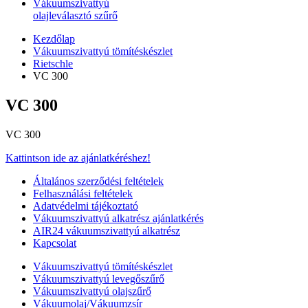
Vákuumszivattyú
olajleválasztó szűrő
Kezdőlap
Vákuumszivattyú tömítéskészlet
Rietschle
VC 300
VC 300
VC 300
Kattintson ide az ajánlatkéréshez!
Általános szerződési feltételek
Felhasználási feltételek
Adatvédelmi tájékoztató
Vákuumszivattyú alkatrész ajánlatkérés
AIR24 vákuumszivattyú alkatrész
Kapcsolat
Vákuumszivattyú tömítéskészlet
Vákuumszivattyú levegőszűrő
Vákuumszivattyú olajszűrő
Vákuumolaj/Vákuumzsír