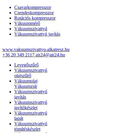
Csavarkompresszor
Csendeskompresszor
Rotációs kompresszor
Vákuummérő
Vákuumszivattyú
Vákuumszivattyú javítás
www.vakuumszivattyu-alkatresz.hu
+36 20 349 2117
air24@air24.hu
Levegőszűrő
Vákuumszivattyú
olajszűrő
Vákuumolaj
Vákuumzsír
Vákuumszivattyú
javítás
Vákuumszivattyú
javítókészlet
Vákuumszivattyú
lapát
Vákuumszivattyú
tömítéskészlet