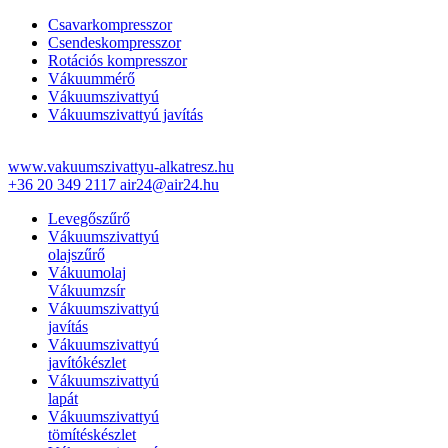
Csavarkompresszor
Csendeskompresszor
Rotációs kompresszor
Vákuummérő
Vákuumszivattyú
Vákuumszivattyú javítás
www.vakuumszivattyu-alkatresz.hu
+36 20 349 2117
air24@air24.hu
Levegőszűrő
Vákuumszivattyú
olajszűrő
Vákuumolaj
Vákuumzsír
Vákuumszivattyú
javítás
Vákuumszivattyú
javítókészlet
Vákuumszivattyú
lapát
Vákuumszivattyú
tömítéskészlet