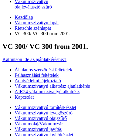
Vákuumszivattyú
olajleválasztó szűrő
Kezdőlap
Vákuumszivattyú lapát
Rietschle szénlapát
VC 300/ VC 300 from 2001.
VC 300/ VC 300 from 2001.
Kattintson ide az ajánlatkéréshez!
Általános szerződési feltételek
Felhasználási feltételek
Adatvédelmi tájékoztató
Vákuumszivattyú alkatrész ajánlatkérés
AIR24 vákuumszivattyú alkatrész
Kapcsolat
Vákuumszivattyú tömítéskészlet
Vákuumszivattyú levegőszűrő
Vákuumszivattyú olajszűrő
Vákuumolaj/Vákuumzsír
Vákuumszivattyú javítás
Vákuumszivattyú javítókészlet