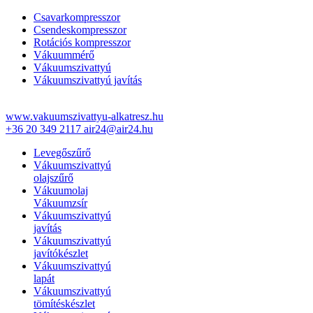
Csavarkompresszor
Csendeskompresszor
Rotációs kompresszor
Vákuummérő
Vákuumszivattyú
Vákuumszivattyú javítás
www.vakuumszivattyu-alkatresz.hu
+36 20 349 2117
air24@air24.hu
Levegőszűrő
Vákuumszivattyú
olajszűrő
Vákuumolaj
Vákuumzsír
Vákuumszivattyú
javítás
Vákuumszivattyú
javítókészlet
Vákuumszivattyú
lapát
Vákuumszivattyú
tömítéskészlet