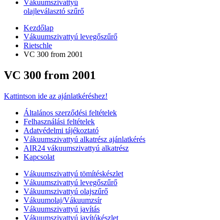
Vákuumszivattyú
olajleválasztó szűrő
Kezdőlap
Vákuumszivattyú levegőszűrő
Rietschle
VC 300 from 2001
VC 300 from 2001
Kattintson ide az ajánlatkéréshez!
Általános szerződési feltételek
Felhasználási feltételek
Adatvédelmi tájékoztató
Vákuumszivattyú alkatrész ajánlatkérés
AIR24 vákuumszivattyú alkatrész
Kapcsolat
Vákuumszivattyú tömítéskészlet
Vákuumszivattyú levegőszűrő
Vákuumszivattyú olajszűrő
Vákuumolaj/Vákuumzsír
Vákuumszivattyú javítás
Vákuumszivattyú javítókészlet