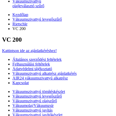
Vákuumszivattyú
olajleválasztó szűrő
Kezdőlap
Vákuumszivattyú levegőszűrő
Rietschle
VC 200
VC 200
Kattintson ide az ajánlatkéréshez!
Általános szerződési feltételek
Felhasználási feltételek
Adatvédelmi tájékoztató
Vákuumszivattyú alkatrész ajánlatkérés
AIR24 vákuumszivattyú alkatrész
Kapcsolat
Vákuumszivattyú tömítéskészlet
Vákuumszivattyú levegőszűrő
Vákuumszivattyú olajszűrő
Vákuumolaj/Vákuumzsír
Vákuumszivattyú javítás
Vákuumszivattyú javítókészlet