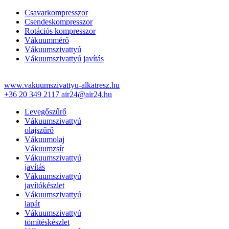
Csavarkompresszor
Csendeskompresszor
Rotációs kompresszor
Vákuummérő
Vákuumszivattyú
Vákuumszivattyú javítás
www.vakuumszivattyu-alkatresz.hu
+36 20 349 2117
air24@air24.hu
Levegőszűrő
Vákuumszivattyú
olajszűrő
Vákuumolaj
Vákuumzsír
Vákuumszivattyú
javítás
Vákuumszivattyú
javítókészlet
Vákuumszivattyú
lapát
Vákuumszivattyú
tömítéskészlet