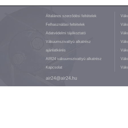
Általános szerződési feltételek
Váku
Felhasználási feltételek
Váku
Adatvédelmi tájékoztató
Váku
Vákuumszivattyú alkatrész
Vák
ajánlatkérés
Váku
AIR24 vákuumszivattyú alkatrész
Váku
Kapcsolat
Váku
air24@air24.hu