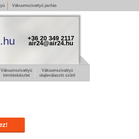
tyú
Vákuumszivattyú javítás
.hu
+36 20 349 2117
air24@air24.hu
Vákuumszivattyú
Vákuumszivattyú
tömítéskészlet
olajleválasztó szűrő
ez!