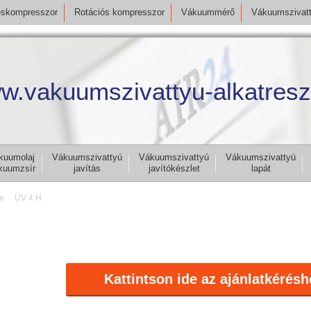
skompresszor
Rotációs kompresszor
Vákuummérő
Vákuumszivat
w.vakuumszivattyu-alkatresz
kuumolaj
Vákuumszivattyú
Vákuumszivattyú
Vákuumszivattyú
kuumzsír
javítás
javítókészlet
lapát
e
UV 4 H
Kattintson ide az ajánlatkérésh