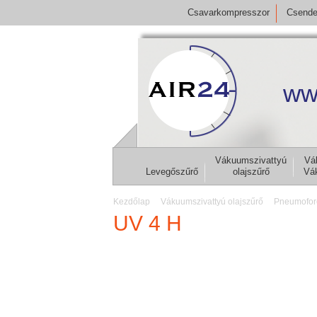
Csavarkompresszor
Csende
ww
Vákuumszivattyú
Vá
Levegőszűrő
olajszűrő
Vá
Kezdőlap
Vákuumszivattyú olajszűrő
Pneumofor
UV 4 H