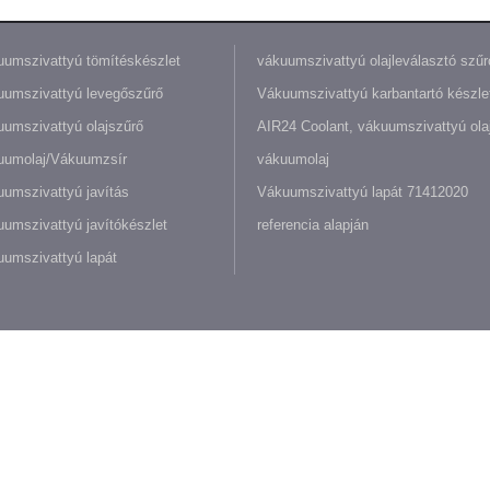
umszivattyú tömítéskészlet
vákuumszivattyú olajleválasztó szűr
umszivattyú levegőszűrő
Vákuumszivattyú karbantartó készle
umszivattyú olajszűrő
AIR24 Coolant, vákuumszivattyú olaj
uumolaj/Vákuumzsír
vákuumolaj
umszivattyú javítás
Vákuumszivattyú lapát 71412020
umszivattyú javítókészlet
referencia alapján
umszivattyú lapát