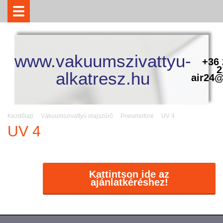
www.vakuumszivattyu-
+36 
2
alkatresz.hu
air24@
Kezdőlap
Vákuumszivattyú olajszűrő
Pneumofore
UV 4
UV 4
Kattintson ide az
ajánlatkéréshez!