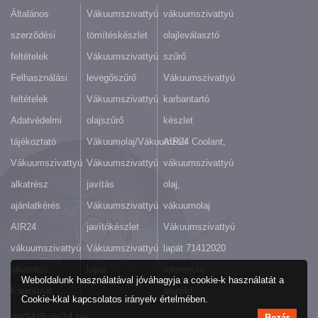
Általános
Vákuumszivattyú
vákuumszivattyú
szerződési
tömítéskészlet
olajleválasztó
feltételek
Vákuumszivattyú
szűrő
Felhasználási
levegőszűrő
Vákuumszivattyú
feltételek
Vákuumszivattyú
karbantartó
Adatvédelmi
olajszűrő
készlet
tájékoztató
Vákuumolaj/Vákuumzsír
AIR24 Coolant,
Vákuumszivattyú
Vákuumszivattyú
vákuumszivattyú
alkatrész
javítás
olaj,
ajánlatkérés
Vákuumszivattyú
vákuumolaj
AIR24
javítókészlet
Vákuumszivattyú
vákuumszivattyú
Vákuumszivattyú
lapát 71412020
alkatrész
lapát
referencia
Weboldalunk használatával jóváhagyja a cookie-k használatát a
Kapcsolat
alapján
Cookie-kkal kapcsolatos irányelv értelmében.
air24@air24.hu
Bezár