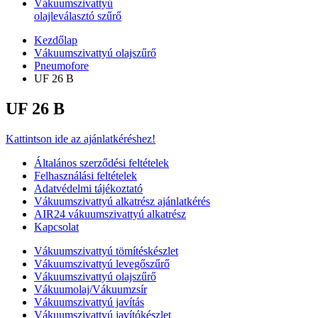
Vákuumszivattyú
olajleválasztó szűrő
Kezdőlap
Vákuumszivattyú olajszűrő
Pneumofore
UF 26 B
UF 26 B
Kattintson ide az ajánlatkéréshez!
Általános szerződési feltételek
Felhasználási feltételek
Adatvédelmi tájékoztató
Vákuumszivattyú alkatrész ajánlatkérés
AIR24 vákuumszivattyú alkatrész
Kapcsolat
Vákuumszivattyú tömítéskészlet
Vákuumszivattyú levegőszűrő
Vákuumszivattyú olajszűrő
Vákuumolaj/Vákuumzsír
Vákuumszivattyú javítás
Vákuumszivattyú javítókészlet