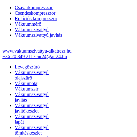
Csavarkompresszor
Csendeskompresszor
Rotációs kompresszor
Vákuummérő
Vákuumszivattyú
Vákuumszivattyú javítás
www.vakuumszivattyu-alkatresz.hu
+36 20 349 2117
air24@air24.hu
Levegőszűrő
Vákuumszivattyú
olajszűrő
Vákuumolaj
Vákuumzsír
Vákuumszivattyú
javítás
Vákuumszivattyú
javítókészlet
Vákuumszivattyú
lapát
Vákuumszivattyú
tömítéskészlet