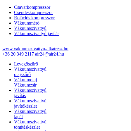
Csavarkompresszor
Csendeskompresszor
Rotációs kompresszor
Vákuummérő
Vákuumszivattyú
Vákuumszivattyú javítás
www.vakuumszivattyu-alkatresz.hu
+36 20 349 2117
air24@air24.hu
Levegőszűrő
Vákuumszivattyú
olajszűrő
Vákuumolaj
Vákuumzsír
Vákuumszivattyú
javítás
Vákuumszivattyú
javítókészlet
Vákuumszivattyú
lapát
Vákuumszivattyú
tömítéskészlet