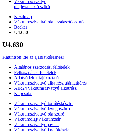
Vákuumszivattyú
olajleválasztó szűrő
Kezdőlap
Vákuumszivattyú olajleválasztó szűrő
Becker
U4.630
U4.630
Kattintson ide az ajánlatkéréshez!
Általános szerződési feltételek
Felhasználási feltételek
Adatvédelmi tájékoztató
Vákuumszivattyú alkatrész ajánlatkérés
AIR24 vákuumszivattyú alkatrész
Kapcsolat
Vákuumszivattyú tömítéskészlet
Vákuumszivattyú levegőszűrő
Vákuumszivattyú olajszűrő
Vákuumolaj/Vákuumzsír
Vákuumszivattyú javítás
Vákuumszivattyú javítókészlet