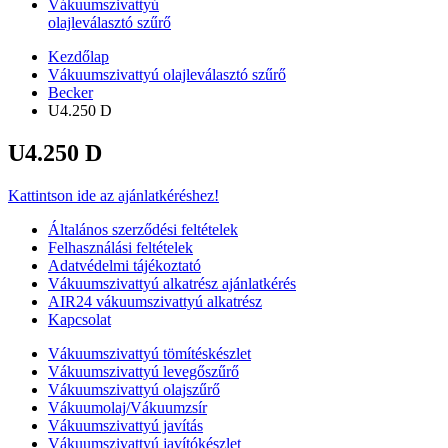
Vákuumszivattyú
olajleválasztó szűrő
Kezdőlap
Vákuumszivattyú olajleválasztó szűrő
Becker
U4.250 D
U4.250 D
Kattintson ide az ajánlatkéréshez!
Általános szerződési feltételek
Felhasználási feltételek
Adatvédelmi tájékoztató
Vákuumszivattyú alkatrész ajánlatkérés
AIR24 vákuumszivattyú alkatrész
Kapcsolat
Vákuumszivattyú tömítéskészlet
Vákuumszivattyú levegőszűrő
Vákuumszivattyú olajszűrő
Vákuumolaj/Vákuumzsír
Vákuumszivattyú javítás
Vákuumszivattyú javítókészlet