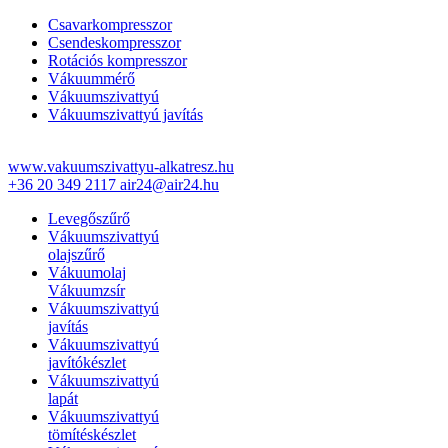
Csavarkompresszor
Csendeskompresszor
Rotációs kompresszor
Vákuummérő
Vákuumszivattyú
Vákuumszivattyú javítás
www.vakuumszivattyu-alkatresz.hu
+36 20 349 2117
air24@air24.hu
Levegőszűrő
Vákuumszivattyú
olajszűrő
Vákuumolaj
Vákuumzsír
Vákuumszivattyú
javítás
Vákuumszivattyú
javítókészlet
Vákuumszivattyú
lapát
Vákuumszivattyú
tömítéskészlet