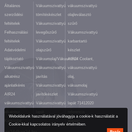
Általános
Vákuumszivattyú
vákuumszivattyú
szerződési
tömítéskészlet
olajleválasztó
feltételek
Vákuumszivattyú
szűrő
Felhasználási
levegőszűrő
Vákuumszivattyú
feltételek
Vákuumszivattyú
karbantartó
Adatvédelmi
olajszűrő
készlet
tájékoztató
Vákuumolaj/Vákuumzsír
AIR24 Coolant,
Vákuumszivattyú
Vákuumszivattyú
vákuumszivattyú
alkatrész
javítás
olaj,
ajánlatkérés
Vákuumszivattyú
vákuumolaj
AIR24
javítókészlet
Vákuumszivattyú
vákuumszivattyú
Vákuumszivattyú
lapát 71412020
alkatrész
lapát
referencia
Weboldalunk használatával jóváhagyja a cookie-k használatát a
Kapcsolat
alapján
Cookie-kkal kapcsolatos irányelv értelmében.
air24@air24.hu
Bezár