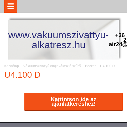
www.vakuumszivattyu-
+36 
2
alkatresz.hu
air24@
Kezdőlap
Vákuumszivattyú olajleválasztó szűrő
Becker
U4.100 D
U4.100 D
Kattintson ide az
ajánlatkéréshez!