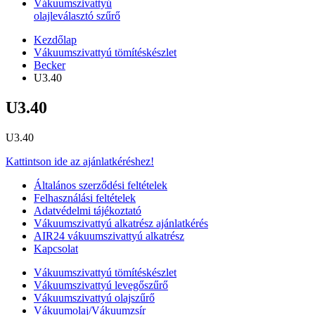
Vákuumszivattyú
olajleválasztó szűrő
Kezdőlap
Vákuumszivattyú tömítéskészlet
Becker
U3.40
U3.40
U3.40
Kattintson ide az ajánlatkéréshez!
Általános szerződési feltételek
Felhasználási feltételek
Adatvédelmi tájékoztató
Vákuumszivattyú alkatrész ajánlatkérés
AIR24 vákuumszivattyú alkatrész
Kapcsolat
Vákuumszivattyú tömítéskészlet
Vákuumszivattyú levegőszűrő
Vákuumszivattyú olajszűrő
Vákuumolaj/Vákuumzsír