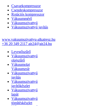
Csavarkompresszor
Csendeskompresszor
Rotációs kompresszor
Vákuummérő
Vákuumszivattyú
Vákuumszivattyú javítás
www.vakuumszivattyu-alkatresz.hu
+36 20 349 2117
air24@air24.hu
Levegőszűrő
Vákuumszivattyú
olajszűrő
Vákuumolaj
Vákuumzsír
Vákuumszivattyú
javítás
Vákuumszivattyú
javítókészlet
Vákuumszivattyú
lapát
Vákuumszivattyú
tömítéskészlet