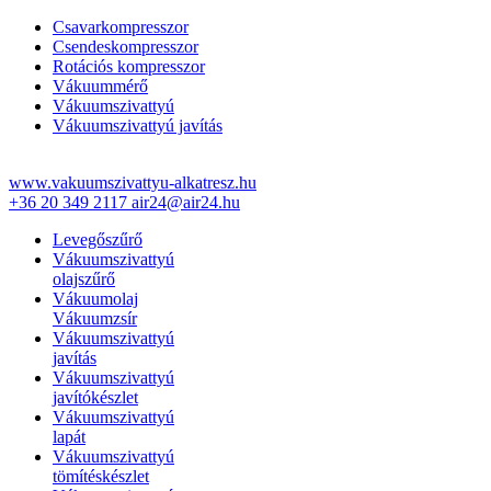
Csavarkompresszor
Csendeskompresszor
Rotációs kompresszor
Vákuummérő
Vákuumszivattyú
Vákuumszivattyú javítás
www.vakuumszivattyu-alkatresz.hu
+36 20 349 2117
air24@air24.hu
Levegőszűrő
Vákuumszivattyú
olajszűrő
Vákuumolaj
Vákuumzsír
Vákuumszivattyú
javítás
Vákuumszivattyú
javítókészlet
Vákuumszivattyú
lapát
Vákuumszivattyú
tömítéskészlet