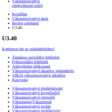
Vákuumszivattyú
olajleválasztó szűrő
Kezdőlap
Vákuumszivattyú lapát
Becker szénlapát
U3.40
U3.40
Kattintson ide az ajánlatkéréshez!
Általános szerződési feltételek
Felhasználási feltételek
Adatvédelmi tájékoztató
Vákuumszivattyú alkatrész ajánlatkérés
AIR24 vákuumszivattyú alkatrész
Kapcsolat
Vákuumszivattyú tömítéskészlet
Vákuumszivattyú levegőszűrő
Vákuumszivattyú olajszűrő
Vákuumolaj/Vákuumzsír
Vákuumszivattyú javítás
Vákuumszivattyú javítókészlet