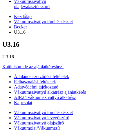
Vákuumszivattyú
olajleválasztó szűrő
Kezdőlap
Vákuumszivattyú tömítéskészlet
Becker
U3.16
U3.16
U3.16
Kattintson ide az ajánlatkéréshez!
Általános szerződési feltételek
Felhasználási feltételek
Adatvédelmi tájékoztató
Vákuumszivattyú alkatrész ajánlatkérés
AIR24 vákuumszivattyú alkatrész
Kapcsolat
Vákuumszivattyú tömítéskészlet
Vákuumszivattyú levegőszűrő
Vákuumszivattyú olajszűrő
Vákuumolaj/Vákuumzsír