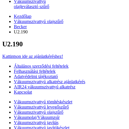
Vákuumszivattyú
olajleválasztó szűrő
Kezdőlap
Vákuumszivattyú olajszűrő
Becker
U2.190
U2.190
Kattintson ide az ajánlatkéréshez!
Általános szerződési feltételek
Felhasználási feltételek
Adatvédelmi tájékoztató
Vákuumszivattyú alkatrész ajánlatkérés
AIR24 vákuumszivattyú alkatrész
Kapcsolat
Vákuumszivattyú tömítéskészlet
Vákuumszivattyú levegőszűrő
Vákuumszivattyú olajszűrő
Vákuumolaj/Vákuumzsír
Vákuumszivattyú javítás
Vákuumszivattyú javítókészlet