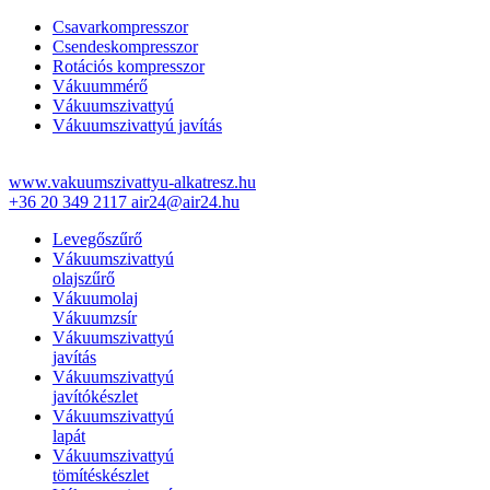
Csavarkompresszor
Csendeskompresszor
Rotációs kompresszor
Vákuummérő
Vákuumszivattyú
Vákuumszivattyú javítás
www.vakuumszivattyu-alkatresz.hu
+36 20 349 2117
air24@air24.hu
Levegőszűrő
Vákuumszivattyú
olajszűrő
Vákuumolaj
Vákuumzsír
Vákuumszivattyú
javítás
Vákuumszivattyú
javítókészlet
Vákuumszivattyú
lapát
Vákuumszivattyú
tömítéskészlet