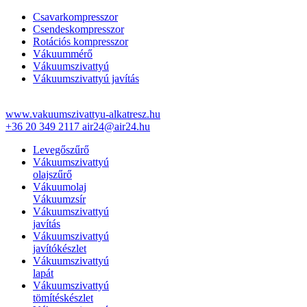
Csavarkompresszor
Csendeskompresszor
Rotációs kompresszor
Vákuummérő
Vákuumszivattyú
Vákuumszivattyú javítás
www.vakuumszivattyu-alkatresz.hu
+36 20 349 2117
air24@air24.hu
Levegőszűrő
Vákuumszivattyú
olajszűrő
Vákuumolaj
Vákuumzsír
Vákuumszivattyú
javítás
Vákuumszivattyú
javítókészlet
Vákuumszivattyú
lapát
Vákuumszivattyú
tömítéskészlet