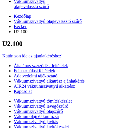
Vákuumszivattyú
olajleválasztó szűrő
Kezdőlap
Vákuumszivattyú olajleválasztó szűrő
Becker
U2.100
U2.100
Kattintson ide az ajánlatkéréshez!
Általános szerződési feltételek
Felhasználási feltételek
Adatvédelmi tájékoztató
Vákuumszivattyú alkatrész ajánlatkérés
AIR24 vákuumszivattyú alkatrész
Kapcsolat
Vákuumszivattyú tömítéskészlet
Vákuumszivattyú levegőszűrő
Vákuumszivattyú olajszűrő
Vákuumolaj/Vákuumzsír
Vákuumszivattyú javítás
Vákuumszivattyú javítókészlet